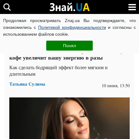
Продолжая просматривать Znaj.ua Вы подтверждаете, что
ВОЙНА РОССИИ ПРОТИВ УКРАИНЫ
КОРОНАВИРУС В 
ознакомились с
Политикой конфиденциальности
и согласны с
использованием файлов cookie.
Главная
Здоровье
ЧИТАТИ УКРАЇНСЬКОЮ
Понял
Одна чайная ложка этого порошка на чашку
кофе увеличит вашу энергию в разы
Как сделать бодрящий эффект более мягким и
длительным
Татьяна Сулима
10 июня, 13:50