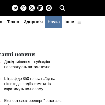
о
Техно
Здоров'я
Наука
Інше
танні новини
Дохід змінився – субсидію
5
перерахують автоматично
Штраф до 850 грн за наїзд на
0
пішохода: водіїв самокатів
каратимуть по-новому
Експорт електроенергії різко зріс:
5