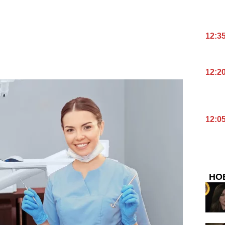
12:3
12:2
12:0
НО