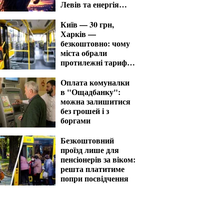
Левів та енергія
Стрільців
Київ — 30 грн,
Харків —
безкоштовно: чому
міста обрали
протилежні тарифи
на транспорт
Оплата комуналки
в "Ощадбанку":
можна залишитися
без грошей і з
боргами
Безкоштовний
проїзд лише для
пенсіонерів за віком:
решта платитиме
попри посвідчення