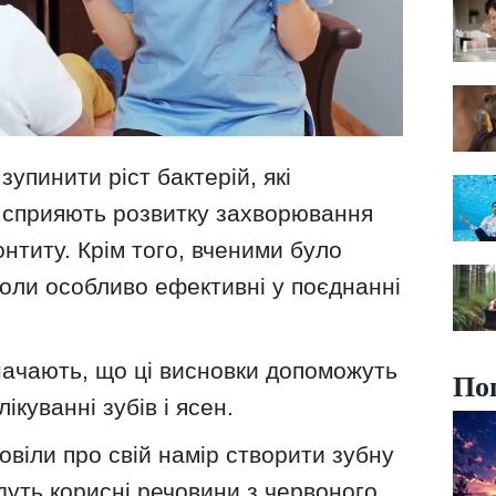
упинити ріст бактерій, які
і сприяють розвитку захворювання
онтиту. Крім того, вченими було
оли особливо ефективні у поєднанні
начають, що ці висновки допоможуть
По
ікуванні зубів і ясен.
овіли про свій намір створити зубну
йдуть корисні речовини з червоного