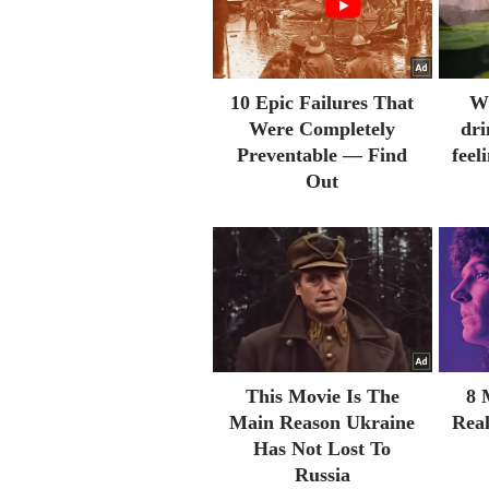
10 Epic Failures That
Wh
Were Completely
dri
Preventable — Find
feel
Out
This Movie Is The
8 
Main Reason Ukraine
Real
Has Not Lost To
Russia