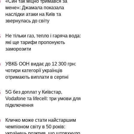
«Син так міцно тримався за
0
мене»: Джамала показала
наслідки атаки на Київ та
звернулась до світу
Не тільки газ, тепло і гаряча вода:
5
які ще тарифи пропонують
заморозити
УВКБ ООН видає до 12 300 грн:
0
чотири категорії українців
отримають виплати в серпні
5G без доплат у Київстар,
5
Vodafone та lifecell: три умови для
підключення
Кличко може стати найстаршим
0
чемпіоном світу в 50 років:
українець розкрив, що штовхнуло