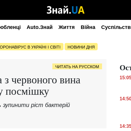
юбленці
Auto.Знай
Життя
Війна
Суспільств
ОРОНАВІРУС В УКРАЇНІ І СВІТІ
НОВИНИ ДНЯ
Ос
ЧИТАТЬ НА РУССКОМ
а з червоного вина
15:0
у посмішку
14:5
 зупинити ріст бактерій
14:3