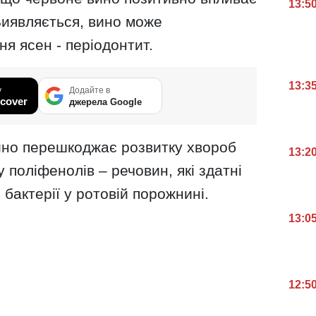
13:5
 Виявляється, вино може
я ясен - періодонтит.
13:3
у
Додайте в
cover
джерела Google
вино перешкоджає розвитку хвороб
13:2
у поліфенолів – речовин, які здатні
бактерії у ротовій порожнині.
13:0
12:5