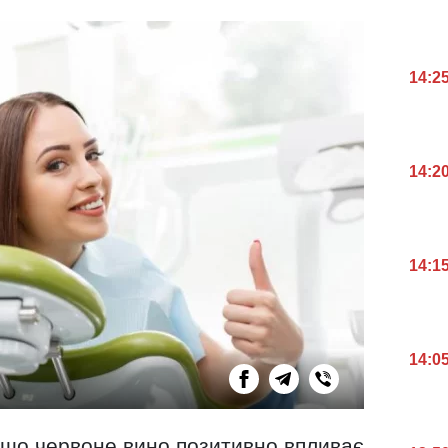
14:2
14:2
14:1
14:0
и, що червоне вино позитивно впливає