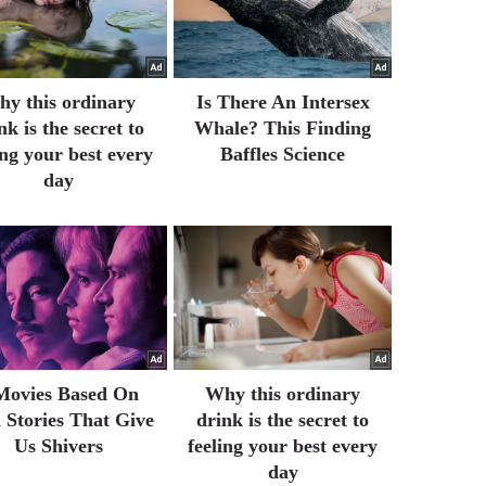
y this ordinary
Is There An Intersex
nk is the secret to
Whale? This Finding
ing your best every
Baffles Science
day
Movies Based On
Why this ordinary
 Stories That Give
drink is the secret to
Us Shivers
feeling your best every
day