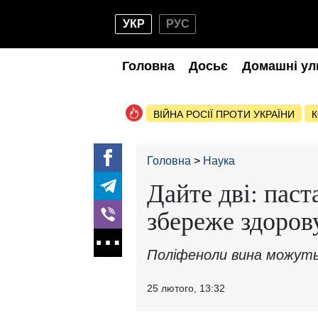
УКР
РУС
Головна
Досьє
Домашні ул
ВІЙНА РОСІЇ ПРОТИ УКРАЇНИ
К
Головна
Наука
Дайте дві: паст
збереже здоров
Поліфеноли вина можуть
25 лютого, 13:32