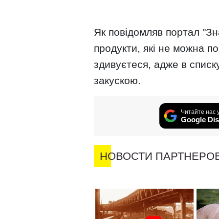
Як повідомляв портал "Зна
продукти, які не можна п
здивуєтеся, адже в списку
закускою.
Читайте нас 
Google Dis
НОВОСТИ ПАРТНЕРО