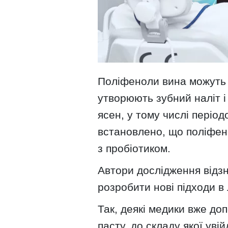
Поліфеноли вина можуть з
утворюють зубний наліт 
ясен, у тому числі період
встановлено, що поліфен
з пробіотиком.
Автори дослідження відз
розробити нові підходи в л
Так, деякі медики вже доп
пасту, до складу якої уві