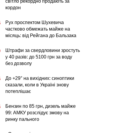
світло рекордно продають за
кордон
Рух проспектом Шухевича
5
частково обмежать майже на
місяць: від Рейгана до Бальзака
Штрафи за свердловини зростуть
0
у 40 разів: до 5100 грн за воду
без дозволу
До +29° на вихідних: синоптики
5
сказали, коли в Україні знову
потеплішає
Бензин по 85 грн, дизель майже
5
99: АМКУ розслідує змову на
ринку пального