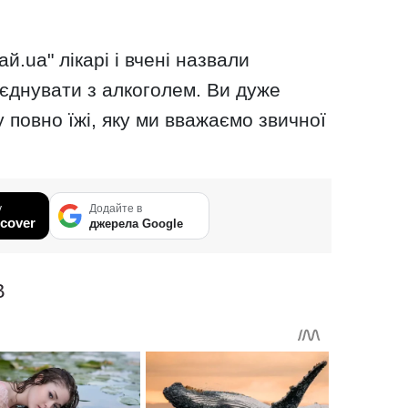
й.uа" лікарі і вчені назвали
оєднувати з алкоголем. Ви дуже
 повно їжі, яку ми вважаємо звичної
у
Додайте в
cover
джерела Google
В