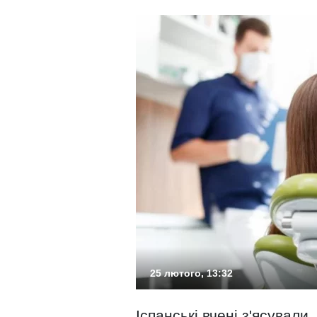
25 лютого, 13:32
Іспанські вчені з'ясувал