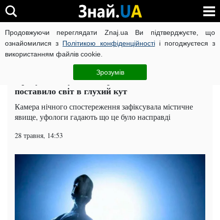
Продовжуючи переглядати Znaj.ua Ви підтверджуєте, що
ВІЙНА РОСІЇ ПРОТИ УКРАЇНИ
КОРОНАВІРУС В УКРАЇНІ І
ознайомилися з
Політикою конфіденційності
і погоджуєтеся з
використанням файлів cookie.
Головна
Наука
ЧИТАТЬ НА РУССКОМ
Зрозумів
Прибулець, душа або привид: містичне явище
поставило світ в глухий кут
Камера нічного спостереження зафіксувала містичне
явище, уфологи гадають що це було насправді
28 травня, 14:53