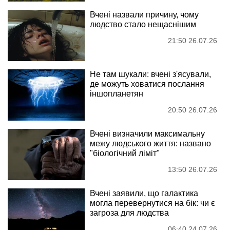
Вчені назвали причину, чому
людство стало нещаснішим
21:50 26.07.26
Не там шукали: вчені з'ясували,
де можуть ховатися послання
іншопланетян
20:50 26.07.26
Вчені визначили максимальну
межу людського життя: названо
"біологічний ліміт"
13:50 26.07.26
Вчені заявили, що галактика
могла перевернутися на бік: чи є
загроза для людства
06:40 24.07.26