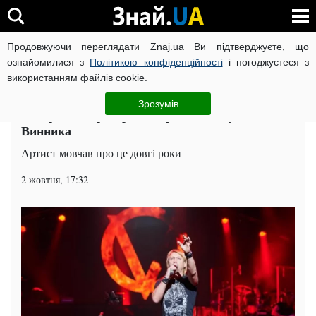
Продовжуючи переглядати Znaj.ua Ви підтверджуєте, що
ВІЙНА РОСІЇ ПРОТИ УКРАЇНИ
КОРОНАВІРУС В УКРАЇНІ І
ознайомилися з
Політикою конфіденційності
і погоджуєтеся з
використанням файлів cookie.
Головна
Шоу-бізнес
ЧИТАТЬ НА РУССКОМ
Зрозумів
Екстрасенси розкрили страшне минуле Олега
Винника
Артист мовчав про це довгі роки
2 жовтня, 17:32