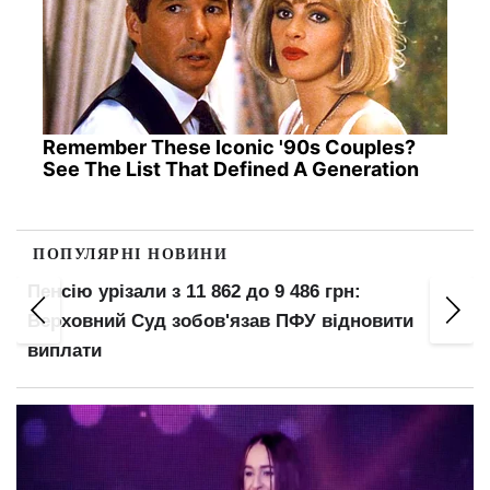
Remember These Iconic '90s Couples?
See The List That Defined A Generation
ПОПУЛЯРНІ НОВИНИ
5 років в'язниці попри бронювання: суд виніс
вирок за ухилення від мобілізації