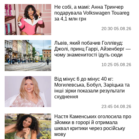
Не собі, а мамі: Анна Тринчер
подарувала Volkswagen Touareg
за 4,1 млн грн
20:30 05.08.26
Львів, який побачив Голлівуд:
Джолі, принц Гаррі, Айзенберг —
чому знаменитості їдуть сюди
10:25 05.08.26
Від мінус 6 до мінус 40 кг:
Могилевська, Бобул, Заріцька та
інші зірки показали результати
схуднення
23:45 04.08.26
Настя Каменських оголосила про
зйомки в горорі й отримала
шквал критики через російську
мову