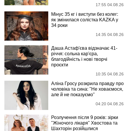
17:55 04.08.26
Мінус 35 кг і виступи без колег:
як змінилася солістка KAZKA у
34 роки
14:35 04.08.26
Даша Астаф'єва відзначає 41-
річчя: сольна кар'єра,
благодійність і нові творчі
проєкти
10:35 04.08.26
Аліна Гросу розкрила правду про
чоловіка та сина: "Не ховаємося,
але й не показуємо"
04:20 04.08.26
Розлучення після 9 років: зірки
"Жіночого лікаря" Хвостова та
Шахторін розійшлися