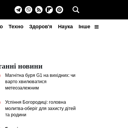
о
Техно
Здоров'я
Наука
Інше
танні новини
Магнітна буря G1 на вихідних: чи
0
варто хвилюватися
метеозалежним
Успіння Богородиці: головна
0
молитва-оберіг для захисту дітей
та родини