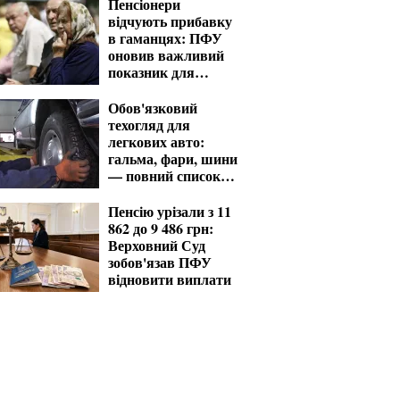
Пенсіонери
відчують прибавку
в гаманцях: ПФУ
оновив важливий
показник для
розрахунку виплат
Обов'язковий
техогляд для
легкових авто:
гальма, фари, шини
— повний список
перевірок
Пенсію урізали з 11
862 до 9 486 грн:
Верховний Суд
зобов'язав ПФУ
відновити виплати