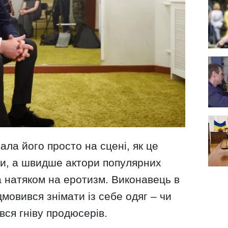
ала його просто на сцені, як це
пи, а швидше актори популярних
а натяком на еротизм. Виконавець в
мовився знімати із себе одяг – чи
вся гніву продюсерів.