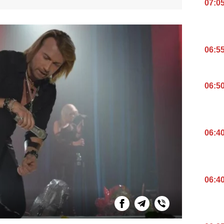
07:0
06:5
06:5
06:4
06:4