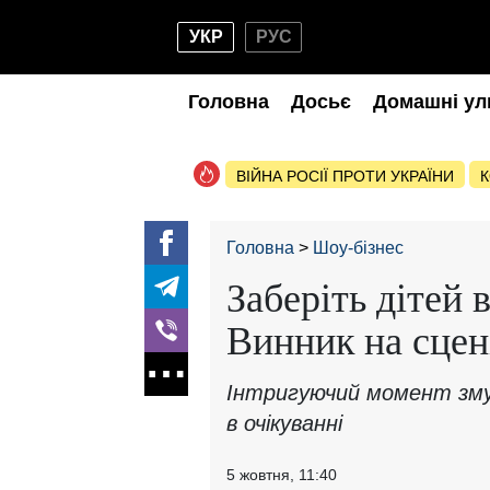
УКР
РУС
Головна
Досьє
Домашні ул
ВІЙНА РОСІЇ ПРОТИ УКРАЇНИ
К
Головна
Шоу-бізнес
Заберіть дітей 
Винник на сцен
Інтригуючий момент зму
в очікуванні
5 жовтня, 11:40