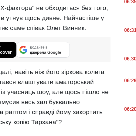
06:3
Х-фактора" не обходиться без того,
 не утнув щось дивне. Найчастіше у
ляє саме співак Олег Винник.
06:3
у
Додайте в
cover
джерела Google
06:3
алі, навіть ніж його зіркова колега
06:2
гався влаштувати аматорський
 із учасниць шоу, але щось пішло не
змусив весь зал буквально
06:2
 а раптом і справді йому закортить
ську копію Тарзана"?