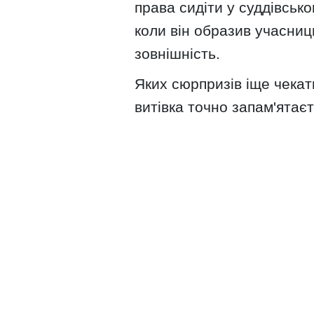
права сидіти у суддівськом
коли він образив учасни
зовнішність.
Яких сюрпризів іще чекати
витівка точно запам'ятаєт