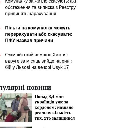
Комуналку за житло скасують: акт
5
обстеження та виписка з Реєстру
припинять нарахування
Пільги на комуналку можуть
0
перерахувати або скасувати:
ПФУ назвав причини
Олімпійський чемпіон Хижняк
5
вдруге за місяць вийде на ринг:
бій у Львові на вечорі Usyk 17
пулярні новини
Понад 8,4 млн
українців уже за
кордоном: названо
реальну кількість
тих, хто залишився