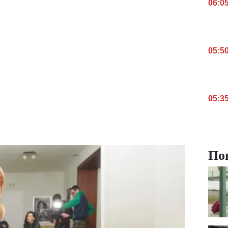
06:0
05:5
05:3
По