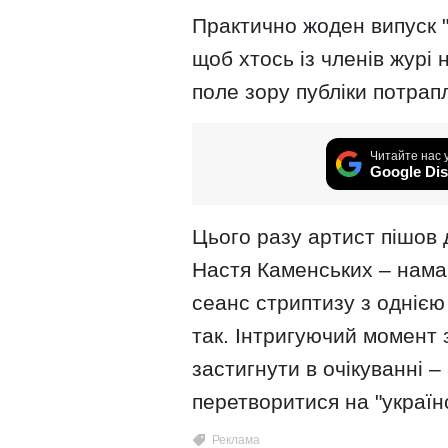
Практично жоден випуск "
щоб хтось із членів журі
поле зору публіки потрап
Читайте нас 
Google Dis
Цього разу артист пішов д
Настя Каменських – нама
сеанс стриптизу з однією
так. Інтригуючий момент 
застигнути в очікуванні –
перетворитися на "україн