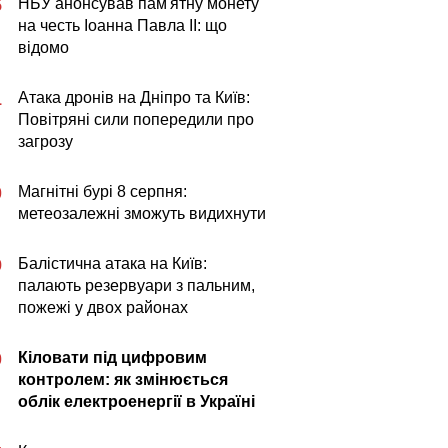
НБУ анонсував пам'ятну монету
5
на честь Іоанна Павла II: що
відомо
Атака дронів на Дніпро та Київ:
1
Повітряні сили попередили про
загрозу
Магнітні бурі 8 серпня:
0
метеозалежні зможуть видихнути
Балістична атака на Київ:
9
палають резервуари з пальним,
пожежі у двох районах
Кіловати під цифровим
0
контролем: як змінюється
облік електроенергії в Україні