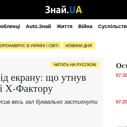
юбленці
Auto.Знай
Життя
Війна
Суспільств
ОРОНАВІРУС В УКРАЇНІ І СВІТІ
НОВИНИ ДНЯ
Ос
ЧИТАТЬ НА РУССКОМ
від екрану: що утнув
07:3
і Х-Фактору
сив весь зал буквально застигнути
07:2