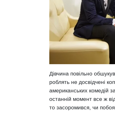
Дівчина повільно обшукув
роблять не досвідчені ко
американських комедій з
останній момент все ж від
то засоромився, чи побоя