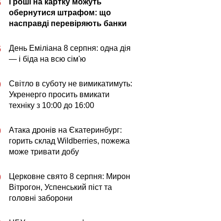
Гроші на картку можуть
5
обернутися штрафом: що
насправді перевіряють банки
День Еміліана 8 серпня: одна дія
5
— і біда на всю сім'ю
Світло в суботу не вимикатимуть:
0
Укренерго просить вмикати
техніку з 10:00 до 16:00
Атака дронів на Єкатеринбург:
0
горить склад Wildberries, пожежа
може тривати добу
Церковне свято 8 серпня: Мирон
0
Вітрогон, Успенський піст та
головні заборони