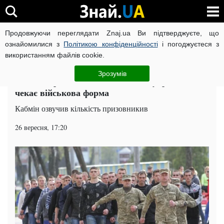
Продовжуючи переглядати Znaj.ua Ви підтверджуєте, що
ВІЙНА РОСІЇ ПРОТИ УКРАЇНИ
КОРОНАВІРУС В УКРАЇНІ І
ознайомилися з
Політикою конфіденційності
і погоджуєтеся з
використанням файлів cookie.
Головна
Суспільство
ЧИТАТЬ НА РУССКОМ
Зрозумів
Осінній призов 2018: на скількох українців вже
чекає військова форма
Кабмін озвучив кількість призовникив
26 вересня, 17:20