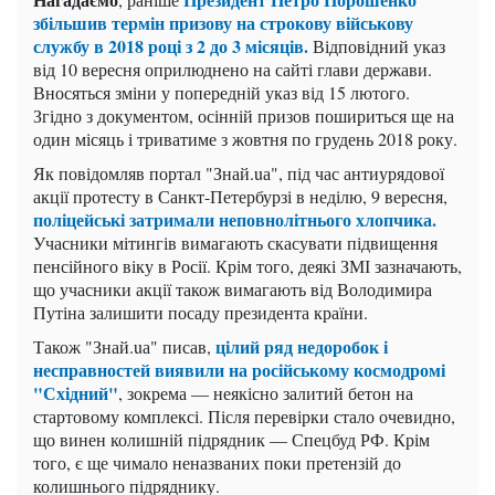
збільшив термін призову на строкову військову
службу в 2018 році з 2 до 3 місяців.
Відповідний указ
від 10 вересня оприлюднено на сайті глави держави.
Вносяться зміни у попередній указ від 15 лютого.
Згідно з документом, осінній призов пошириться ще на
один місяць і триватиме з жовтня по грудень 2018 року.
Як повідомляв портал "Знай.uа", під час антиурядової
акції протесту в Санкт-Петербурзі в неділю, 9 вересня,
поліцейські затримали неповнолітнього хлопчика.
Учасники мітингів вимагають скасувати підвищення
пенсійного віку в Росії. Крім того, деякі ЗМІ зазначають,
що учасники акції також вимагають від Володимира
Путіна залишити посаду президента країни.
цілий ряд недоробок і
Також "Знай.uа" писав,
несправностей виявили на російському космодромі
"Східний"
, зокрема — неякісно залитий бетон на
стартовому комплексі. Після перевірки стало очевидно,
що винен колишній підрядник — Спецбуд РФ. Крім
того, є ще чимало неназваних поки претензій до
колишнього підряднику.