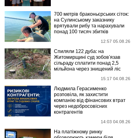
700 метрів браконьєрських сіток:
на Сулинському заказнику
врятували рибу та нарахували
понад 100 тисяч збитків
12:57 05.08.26
Спиляли 122 дуба: на
Житомирщині суд зобов'язав
сільраду сплатити понад 2,5
мільйона через знищений ліс
15:17 04.08.26
Людмила Герасименко
розповіла, як захистити
компанію від фінансових втрат
через недобросовісних
контрагентів
14:03 04.08.26
На платіжному ринку
обговорюють камери біля