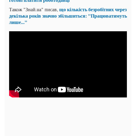
що кількість безробітних через
Також "Знай.ua" писав,
декілька років значно збільшиться: "Працюватимуть
лише..."