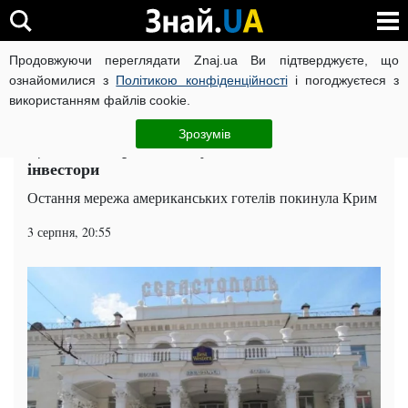
Продовжуючи переглядати Znaj.ua Ви підтверджуєте, що
ВІЙНА РОСІЇ ПРОТИ УКРАЇНИ
КОРОНАВІРУС В УКРАЇНІ І
ознайомилися з
Політикою конфіденційності
і погоджуєтеся з
використанням файлів cookie.
Головна
Суспільство
ЧИТАТЬ НА РУССКОМ
Зрозумів
Це кінець: Крим покинули останні західні
інвестори
Остання мережа американських готелів покинула Крим
3 серпня, 20:55