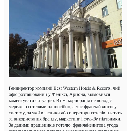
Гендиректор компанії Best Western Hotels & Resorts, чий
офіс розташований у Феніксі, Арізона, відмовився
коментувати ситуацію. Втім, корпорація не володіє
мережею готелями одноосібно, а має франчайзингову
систему, за якої власники або оператори готелів платять
за використання бренду, маркетинг і службу підтримки.
За даними працівників готелю, франчайзингова угода
севастопольського готелю з американською компанією