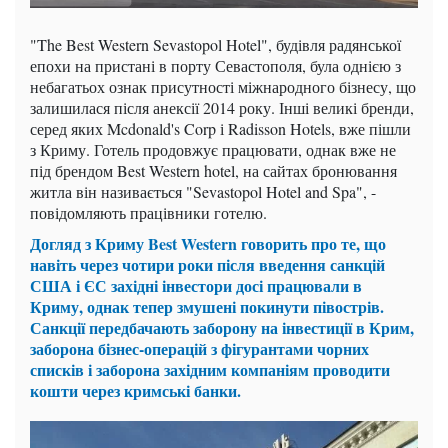
"The Best Western Sevastopol Hotel", будівля радянської
епохи на пристані в порту Севастополя, була однією з
небагатьох ознак присутності міжнародного бізнесу, що
залишилася після анексії 2014 року. Інші великі бренди,
серед яких Mcdonald's Corp і Radisson Hotels, вже пішли
з Криму. Готель продовжує працювати, однак вже не
під брендом Best Western hotel, на сайтах бронювання
житла він називається "Sevastopol Hotel and Spa", -
повідомляють працівники готелю.
Догляд з Криму Best Western говорить про те, що
навіть через чотири роки після введення санкцій
США і ЄС західні інвестори досі працювали в
Криму, однак тепер змушені покинути півострів.
Санкції передбачають заборону на інвестиції в Крим,
заборона бізнес-операцій з фігурантами чорних
списків і заборона західним компаніям проводити
кошти через кримські банки.