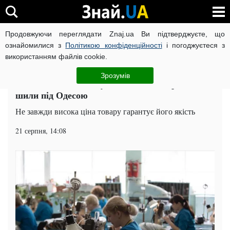
Продовжуючи переглядати Znaj.ua Ви підтверджуєте, що
ВІЙНА РОСІЇ ПРОТИ УКРАЇНИ
КОРОНАВІРУС В УКРАЇНІ І
ознайомилися з
Політикою конфіденційності
і погоджуєтеся з
використанням файлів cookie.
Головна
Суспільство
ЧИТАТЬ НА РУССКОМ
Зрозумів
Модникам на замітку: одяг відомих брендів
шили під Одесою
Не завжди висока ціна товару гарантує його якість
21 серпня, 14:08