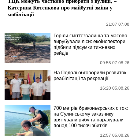
ТЦК можуть частково прибрати з вулиці, –
Катерина Котенкова про майбутні зміни у
мобілізації
21:07 07.08
Горіли сміттєзвалища та масово
вирубували ліси: екоінспектори
підбили підсумки тижневих
рейдів
09:55 07.08.26
На Подолі обговорили розвиток
реабілітації та рекреації
16:20 05.08.26
700 метрів браконьєрських сіток:
на Сулинському заказнику
врятували рибу та нарахували
понад 100 тисяч збитків
12:57 05.08.26