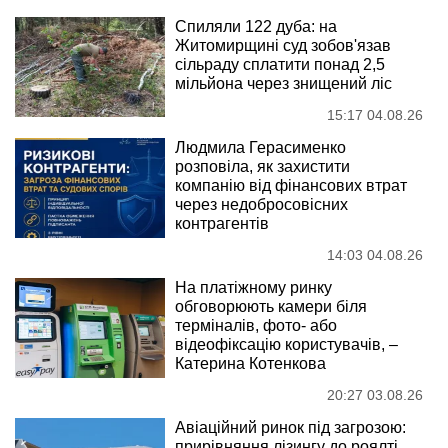
Спиляли 122 дуба: на
Житомирщині суд зобов'язав
сільраду сплатити понад 2,5
мільйона через знищений ліс
15:17 04.08.26
Людмила Герасименко
розповіла, як захистити
компанію від фінансових втрат
через недобросовісних
контрагентів
14:03 04.08.26
На платіжному ринку
обговорюють камери біля
терміналів, фото- або
відеофіксацію користувачів, –
Катерина Котенкова
20:27 03.08.26
Авіаційний ринок під загрозою:
прирівняння лізингу до роялті