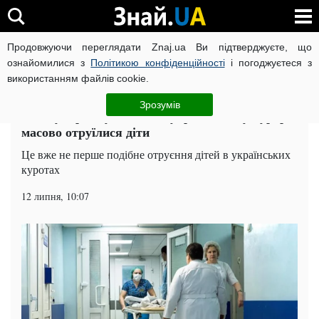
Продовжуючи переглядати Znaj.ua Ви підтверджуєте, що
ВІЙНА РОСІЇ ПРОТИ УКРАЇНИ
КОРОНАВІРУС В УКРАЇНІ І
ознайомилися з
Політикою конфіденційності
і погоджуєтеся з
використанням файлів cookie.
Головна
Суспільство
ЧИТАТЬ НА РУССКОМ
Зрозумів
У популярному готелі на українському курорті
масово отруїлися діти
Це вже не перше подібне отруєння дітей в українських
куротах
12 липня, 10:07