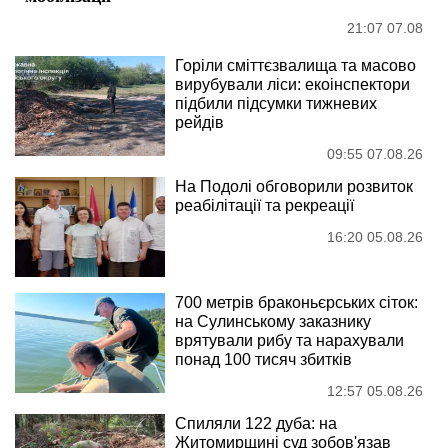
21:07 07.08
Горіли сміттєзвалища та масово
вирубували ліси: екоінспектори
підбили підсумки тижневих
рейдів
09:55 07.08.26
На Подолі обговорили розвиток
реабілітації та рекреації
16:20 05.08.26
700 метрів браконьєрських сіток:
на Сулинському заказнику
врятували рибу та нарахували
понад 100 тисяч збитків
12:57 05.08.26
Спиляли 122 дуба: на
Житомирщині суд зобов'язав