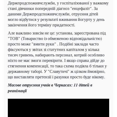
Держпродспоживчслужби, у госпіталізованої у важкому
стані дівчинки попередній діагноз "енцефаліт". За
даними Держпродспоживчслужби, отруєння дітей
могло відбутися у результаті вживання йогурту у день
закінчення його терміну придатності.
Але важливо зовсім не це: установа, зареєстрована під
"ТОВ" (Товариство із обмеженою відповідальністю)
просто може "вмити руки" . Подібні заклади часто
фіксуються у звітах зі статутних капіталом у кілька
тисяч гривень, набирають персонал, котрий особливо
ніхто не має змоги перевірити. І якщо справа дійде до
стягнення компенсації, то така схема подіяла б тільки у
державному таборі. У "Славутичі" ж цілком ймовірно,
що виставляти претензії і рахунки просто буде нікому.
Масове отруєння учнів в Черкасах: 11 дітей в
реанімації