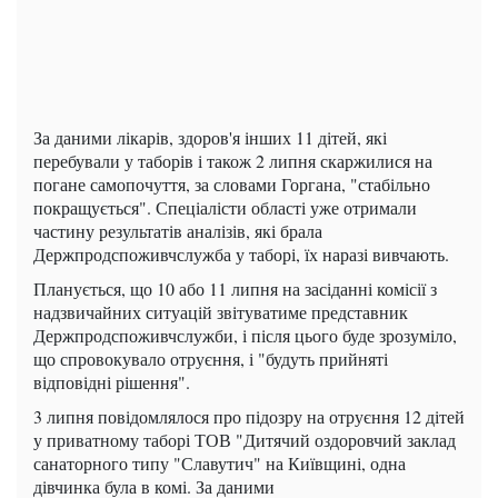
За даними лікарів, здоров'я інших 11 дітей, які
перебували у таборів і також 2 липня скаржилися на
погане самопочуття, за словами Горгана, "стабільно
покращується". Спеціалісти області уже отримали
частину результатів аналізів, які брала
Держпродспоживчслужба у таборі, їх наразі вивчають.
Планується, що 10 або 11 липня на засіданні комісії з
надзвичайних ситуацій звітуватиме представник
Держпродспоживчслужби, і після цього буде зрозуміло,
що спровокувало отруєння, і "будуть прийняті
відповідні рішення".
3 липня повідомлялося про підозру на отруєння 12 дітей
у приватному таборі ТОВ "Дитячий оздоровчий заклад
санаторного типу "Славутич" на Київщині, одна
дівчинка була в комі. За даними