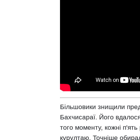
Більшовики знищили пред
Бахчисараї. Його вдалося 
того моменту, кожні п'ять
курултаю. Точніше обирал