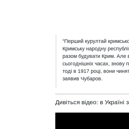
"Перший курултай кримськ
Кримську народну республік
разом будувати Крим. Але в
сьогоднішніх часах, знову п
тоді в 1917 році, вони чиня
заявив Чубаров.
Дивіться відео: в Україні