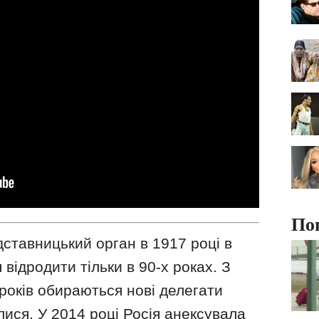
По
ставницький орган в 1917 році в
відродити тільки в 90-х роках. З
 років обираються нові делегати
ися. У 2014 році Росія анексувала