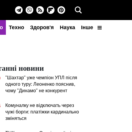
о
Техно
Здоров'я
Наука
Інше
танні новини
"Шахтар" уже чемпіон УПЛ після
0
одного туру: Леоненко пояснив,
чому "Динамо" не конкурент
Комуналку не відключать через
5
чужі борги: платіжки кардинально
зміняться