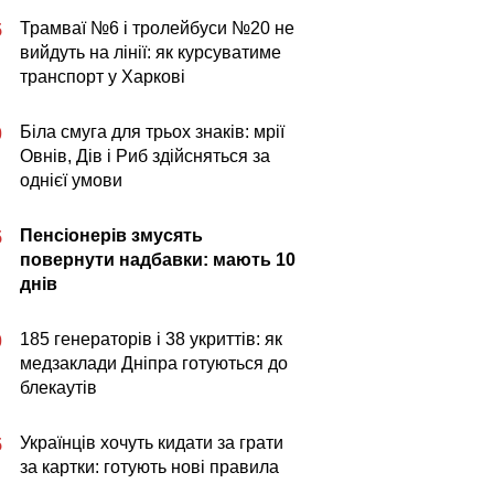
Трамваї №6 і тролейбуси №20 не
5
вийдуть на лінії: як курсуватиме
транспорт у Харкові
Біла смуга для трьох знаків: мрії
0
Овнів, Дів і Риб здійсняться за
однієї умови
Пенсіонерів змусять
5
повернути надбавки: мають 10
днів
185 генераторів і 38 укриттів: як
0
медзаклади Дніпра готуються до
блекаутів
Українців хочуть кидати за грати
5
за картки: готують нові правила