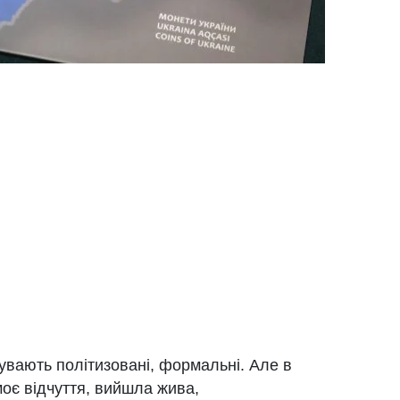
бувають політизовані, формальні. Але в
моє відчуття, вийшла жива,