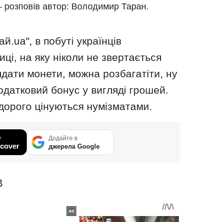
– розповів автор: Володимир Таран.
й.ua", в побуті українців
ці, на яку ніколи не звертається
ядати монети, можна розбагатіти, ну
одатковий бонус у вигляді грошей.
 дорого цінуються нумізматами.
у
Додайте в
cover
джерела Google
В