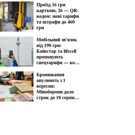
Проїзд 16 грн
карткою, 26 — QR-
кодом: нові тарифи
та штрафи до 460
грн
Мобільний зв'язок
від 190 грн:
Київстар та lifecell
пропонують
спецтарифи — кому
доступні
Бронювання
анулюють з 1
вересня:
Міноборони дало
строк до 10 серпня
для критичних
підприємств