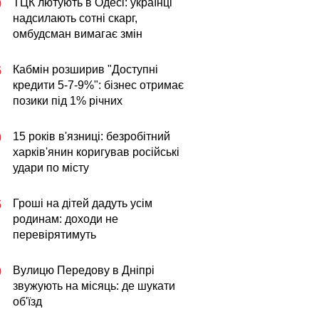
ТЦК лютують в Одесі: українці
0
надсилають сотні скарг,
омбудсман вимагає змін
Кабмін розширив "Доступні
5
кредити 5-7-9%": бізнес отримає
позики під 1% річних
15 років в'язниці: безробітний
0
харків'янин коригував російські
удари по місту
Гроші на дітей дадуть усім
5
родинам: доходи не
перевірятимуть
Вулицю Передову в Дніпрі
0
звужують на місяць: де шукати
об'їзд