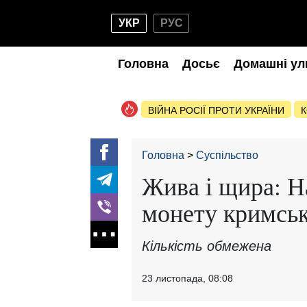
УКР
РУС
Головна
Досьє
Домашні ул
ВІЙНА РОСІЇ ПРОТИ УКРАЇНИ
К
Головна
Суспільство
Жива і щира: Н
монету кримсь
Кількість обмежена
23 листопада, 08:08