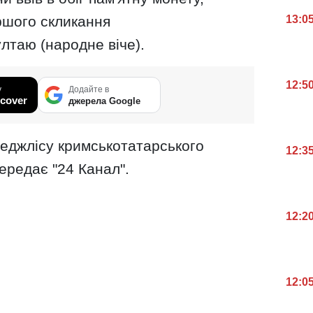
ршого скликання
13:0
ултаю (народне віче).
12:5
у
Додайте в
cover
джерела Google
Меджлісу кримськотатарського
12:3
ередає "24 Канал".
12:2
12:0