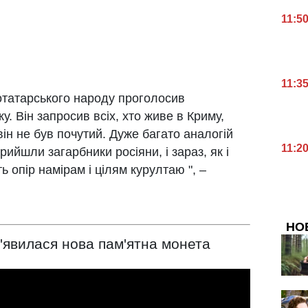
11:5
11:3
отатарського народу проголосив
у. Він запросив всіх, хто живе в Криму,
ін не був почутий. Дуже багато аналогій
11:2
рийшли загарбники росіяни, і зараз, як і
ть опір намірам і цілям курултаю ", –
НО
 з'явилася нова пам'ятна монета