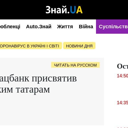
юбленці
Auto.Знай
Життя
Війна
Суспільств
ОРОНАВІРУС В УКРАЇНІ І СВІТІ
НОВИНИ ДНЯ
Ос
ЧИТАТЬ НА РУССКОМ
ацбанк присвятив
14:5
ким татарам
14:3