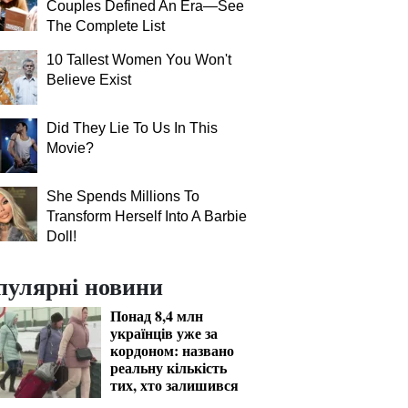
Couples Defined An Era—See
The Complete List
10 Tallest Women You Won't
Believe Exist
Did They Lie To Us In This
Movie?
She Spends Millions To
Transform Herself Into A Barbie
Doll!
пулярні новини
Понад 8,4 млн
українців уже за
кордоном: названо
реальну кількість
тих, хто залишився