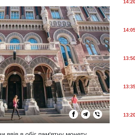
14:2
14:0
13:5
13:3
13:2
 ввів в обіг пам'ятну монету,