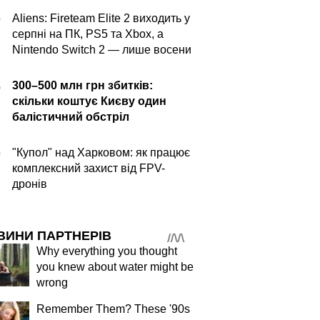
Aliens: Fireteam Elite 2 виходить у
0
серпні на ПК, PS5 та Xbox, а
Nintendo Switch 2 — лише восени
300–500 млн грн збитків:
5
скільки коштує Києву один
балістичний обстріл
"Купол" над Харковом: як працює
0
комплексний захист від FPV-
дронів
ВИНИ ПАРТНЕРІВ
Why everything you thought
you knew about water might be
wrong
Remember Them? These '90s