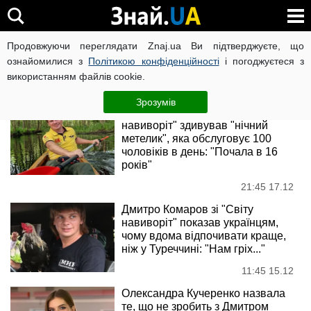
Дмитро Комаров
Продовжуючи переглядати Znaj.ua Ви підтверджуєте, що
ознайомилися з
Політикою конфіденційності
і погоджуєтеся з
використанням файлів cookie.
Новини
Зрозумів
Дмитра Комарова з "Світу
навиворіт" здивував "нічний
метелик", яка обслуговує 100
чоловіків в день: "Почала в 16
років"
21:45 17.12
Дмитро Комаров зі "Світу
навиворіт" показав українцям,
чому вдома відпочивати краще,
ніж у Туреччині: "Нам гріх..."
11:45 15.12
Олександра Кучеренко назвала
те, що не зробить з Дмитром