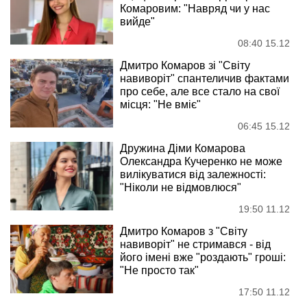
Комаровим: "Навряд чи у нас
вийде"
08:40 15.12
Дмитро Комаров зі "Світу
навиворіт" спантеличив фактами
про себе, але все стало на свої
місця: "Не вміє"
06:45 15.12
Дружина Діми Комарова
Олександра Кучеренко не може
вилікуватися від залежності:
"Ніколи не відмовлюся"
19:50 11.12
Дмитро Комаров з "Світу
навиворіт" не стримався - від
його імені вже "роздають" гроші:
"Не просто так"
17:50 11.12