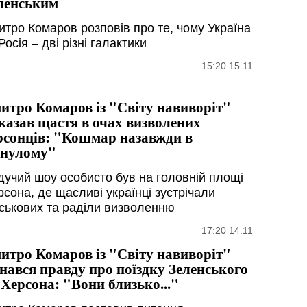
ленським
итро Комаров розповів про те, чому Україна
Росія – дві різні галактики
15:20 15.11
итро Комаров із "Світу навиворіт"
казав щастя в очах визволених
рсонців: "Кошмар назавжди в
нулому"
дучий шоу особисто був на головній площі
рсона, де щасливі українці зустрічали
йськових та раділи визволенню
17:20 14.11
итро Комаров із "Світу навиворіт"
знався правду про поїздку Зеленського
 Херсона: "Вони близько..."