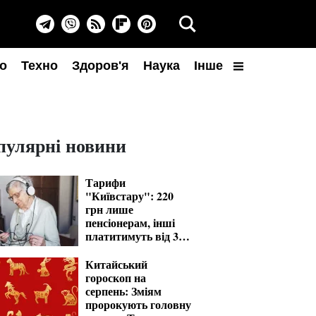
о
Техно
Здоров'я
Наука
Інше
пулярні новини
Тарифи
"Київстару": 220
грн лише
пенсіонерам, інші
платитимуть від 370
грн
Китайський
гороскоп на
серпень: Зміям
пророкують головну