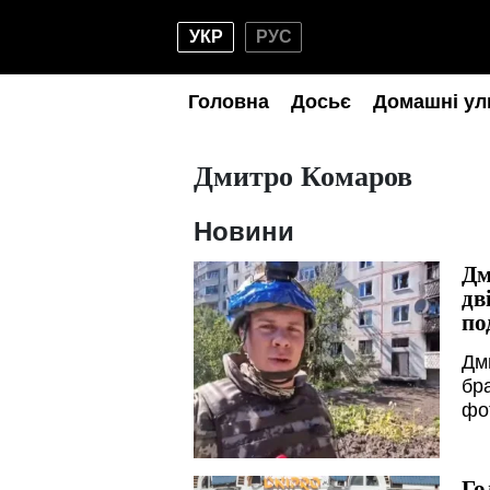
УКР
РУС
Головна
Досьє
Домашні ул
Дмитро Комаров
Новини
Дм
дв
по
Дм
бра
фо
Го