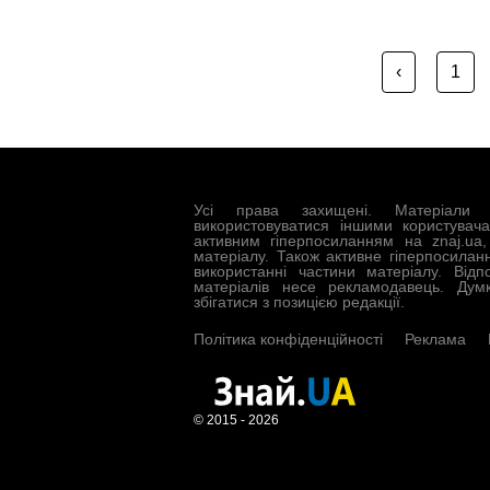
‹
1
Усі права захищені. Матеріали 
використовуватися іншими користувач
активним гіперпосиланням на znaj.ua
матеріалу. Також активне гіперпосилан
використанні частини матеріалу. Відп
матеріалів несе рекламодавець. Дум
збігатися з позицією редакції.
Політика конфіденційності
Реклама
© 2015 - 2026