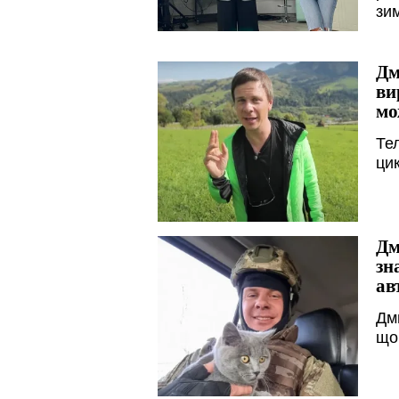
зи
Дм
ви
мо
Те
ци
Дм
зн
ав
Дм
що