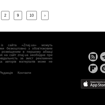
2
9
10
›
із сайта «Znaj.ua» можуть
ами безкоштовно з обов’язковим
, розміщеним в першому абзаці
ня на сайт znaj.ua необхідне при
овідальність за зміст рекламних
ка авторів матеріалів може не
Редакція
Контакти