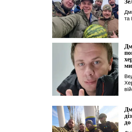
Зе
Дм
та 
Дм
по
хе
ми
Ве
Хе
ві
Дм
ді
до