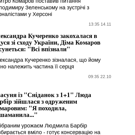
итро Комаров поставив питання
лодимиру Зеленському на зустрічі з
рналістами у Херсоні
13:35 14.11
ександра Кучеренко закохалася в
дуся зі сходу України, Діма Комаров
сунеться: "Всі впізнали"
ександра Кучеренко зізналася, що йому
чно належить частина її серця
09:35 22.10
асуня із "Сніданок з 1+1" Люда
рбір зійшлася з одруженим
маровим: "Я походила,
шаманила..."
 зібраним урожаєм Людмила Барбір
збирається вміло - готує консервацію на