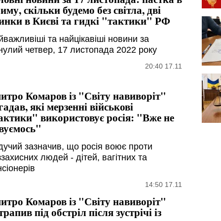
иму, скільки будемо без світла, дві
инки в Києві та гидкі "тактики" РФ
йважливіші та найцікавіші новини за
нулий четвер, 17 листопада 2022 року
20:40 17.11
итро Комаров із "Світу навиворіт"
гадав, які мерзенні військові
актики" використовує росія: "Вже не
вуємось"
дучий зазначив, що росія воює проти
захисних людей - дітей, вагітних та
нсіонерів
14:50 17.11
итро Комаров із "Світу навиворіт"
трапив під обстріл після зустрічі із