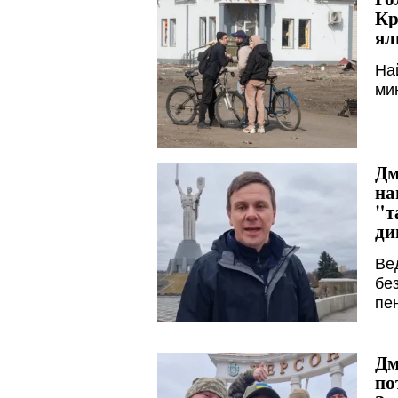
Кр
ял
На
ми
Дм
на
"т
ди
Ве
без
пе
Дм
по