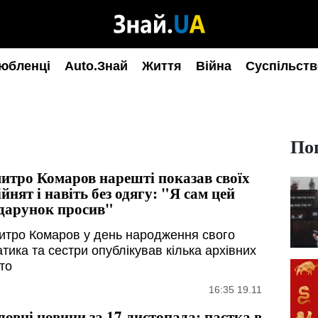
юбленці
Auto.Знай
Життя
Війна
Суспільств
По
итро Комаров нарешті показав своїх
ійнят і навіть без одягу: "Я сам цей
дарунок просив"
итро Комаров у день народження свого
тика та сестри опублікував кілька архівних
то
16:35 19.11
ловні новини за 17 листопада: пастка в