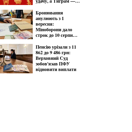
удачу, а Тиграм —
місяць випробувань
Бронювання
анулюють з 1
вересня:
Міноборони дало
строк до 10 серпня
для критичних
підприємств
Пенсію урізали з 11
862 до 9 486 грн:
Верховний Суд
зобов'язав ПФУ
відновити виплати