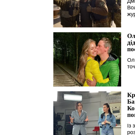
Дм
Во
жу
Ол
ді
по
Ол
то
Кр
Ба
Ко
по
Із
ро