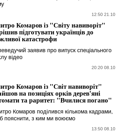
му
12:50 21.10
итро Комаров із "Світу навиворіт"
рішив підготувати українців до
жливої ​​катастрофи
леведучий заявив про випуск спеціального
клу відео
20:20 08.10
итро Комаров із "Світ навиворіт"
айшов на позиціях орків дерев'яні
томати та раритет: "Вчилися погано"
итро Комаров поділився кількома кадрами,
б пояснити, з ким ми воюємо
13:50 08.10