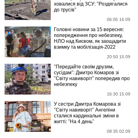
ховалися від ЗСУ: "Роздягалися
до трусів"
06:05 16.09
Головні новини за 15 вересня:
попередження про небезпеку,
НЛО над Києвом, як заощадити
взимку та мобілізація-2022
20:50 15.09
"Передайте своїм друзям,
сусідам": Дмитро Комаров зі
"Світу навиворіт" попередив про
небезпеку
16:30 15.09
У сестри Дмитра Комарова зі
"Світу навиворіт" Ангеліни
сталися кардинальні зміни в
житті: "На 4 день"
08:35 02.09