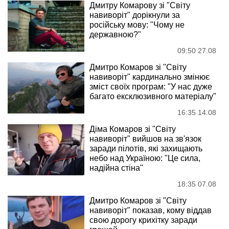
Дмитру Комарову зі "Світу
навиворіт" дорікнули за
російську мову: "Чому не
державною?"
09:50 27.08
Дмитро Комаров зі "Світу
навиворіт" кардинально змінює
зміст своїх програм: "У нас дуже
багато ексклюзивного матеріалу"
16:35 14.08
Діма Комаров зі "Світу
навиворіт" вийшов на зв'язок
заради пілотів, які захищають
небо над Україною: "Це сила,
надійна стіна"
18:35 07.08
Дмитро Комаров зі "Світу
навиворіт" показав, кому віддав
свою дорогу крихітку заради