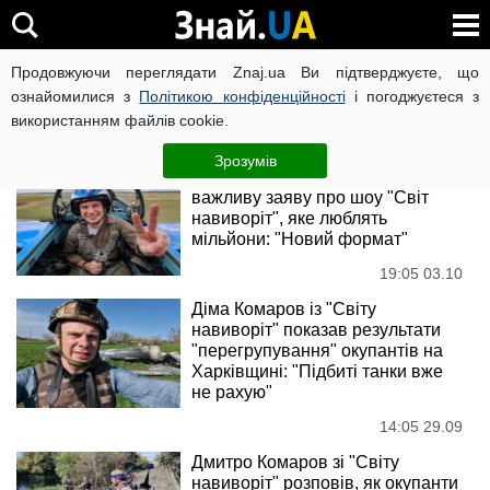
Дмитро Комаров
Продовжуючи переглядати Znaj.ua Ви підтверджуєте, що
ознайомилися з
Політикою конфіденційності
і погоджуєтеся з
використанням файлів cookie.
Новини
Зрозумів
Дмитро Комаров зробив
важливу заяву про шоу "Світ
навиворіт", яке люблять
мільйони: "Новий формат"
19:05 03.10
Діма Комаров із "Світу
навиворіт" показав результати
"перегрупування" окупантів на
Харківщині: "Підбиті танки вже
не рахую"
14:05 29.09
Дмитро Комаров зі "Світу
навиворіт" розповів, як окупанти