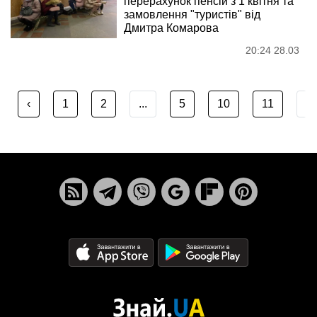
перерахунок пенсій з 1 квітня та
замовлення "туристів" від
Дмитра Комарова
20:24 28.03
‹
1
2
...
5
10
11
...