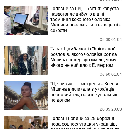
Головне за ніч, 1 квітня: капуста
наздоганяє цибулю в ціні,
таємниця коханого чоловіка
Мишина розкрита, а в е-рецепті є
секрети
08:30 01.04
Тарас Цимбалюк із "Кріпосної"
розповів, якого чоловіка хотіла
Мішина: тепер зрозуміло, чому
нічого не вийшло з Еллертом
06:50 01.04
"Це низько...": мокренька Ксенія
Мішина викликала в українців
нервовий тик, навіть купальник
не допоміг
20:35 29.03
Головні новини за 28 березня:
нова соцпослуга для українців,