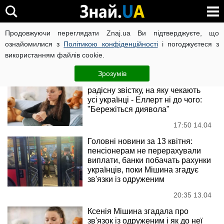
Ксенія Мішина
Продовжуючи переглядати Znaj.ua Ви підтверджуєте, що
ознайомилися з
Політикою конфіденційності
і погоджуєтеся з
використанням файлів cookie.
Новини
Зрозумів
Ксенія Мішина розповіла про
радісну звістку, на яку чекають
усі українці - Еллерт ні до чого:
"Бережіться диявола"
17:50 14.04
Головні новини за 13 квітня:
пенсіонерам не перерахували
виплати, банки побачать рахунки
українців, поки Мішина згадує
зв'язки із одруженим
20:35 13.04
Ксенія Мішина згадала про
зв'язок із одруженим і як до неї