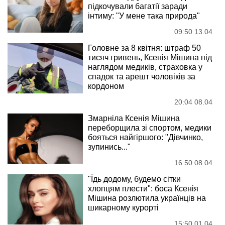
підкочували багатії заради
інтиму: "У мене така природа"
09:50 13.04
Головне за 8 квітня: штраф 50
тисяч гривень, Ксенія Мішина під
наглядом медиків, страховка у
спадок та арешт чоловіків за
кордоном
20:04 08.04
Змарніла Ксенія Мішина
переборщила зі спортом, медики
бояться найгіршого: "Дівчинко,
зупинись..."
16:50 08.04
"Їдь додому, будемо сітки
хлопцям плести": боса Ксенія
Мішина розлютила українців на
шикарному курорті
15:50 01.04