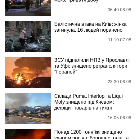
06:40 08.08
Балістична атака на Київ: жінка
загинула, 16 людей поранено
11:10 07.08
ЗСУ підпалили НПЗ у Ярославлі
та Уфі: знищено ретранслятори
"Гераней"
23:30 06.08
Склади Puma, Intertop та Liqui
Moly знищено під Києвом:
дефіцит товарів на тижні
16:05 06.08
Понад 1200 тонн їжі знищено
ударом росіян: борошно, олія та