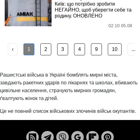
Київ: що потрібно зробити
НЕГАЙНО, щоб уберегти себе та
родину. ОНОВЛЕНО
02:10 05.08
‹
1
2
3
4
9
10
...
Рашистські війська в Україні бомблять мирні міста,
завдають ракетних ударів по лікарнях та школах, вбивають
цивільне населення, страчують мирних громадян,
ґвалтують жінок та дітей.
Це не повний список військових злочинів військ окупантів.