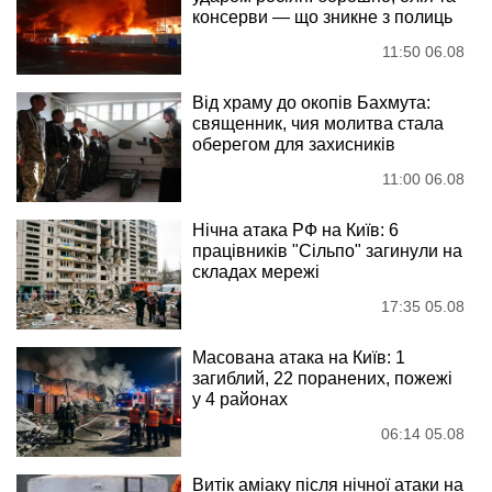
консерви — що зникне з полиць
11:50 06.08
Від храму до окопів Бахмута:
священник, чия молитва стала
оберегом для захисників
11:00 06.08
Нічна атака РФ на Київ: 6
працівників "Сільпо" загинули на
складах мережі
17:35 05.08
Масована атака на Київ: 1
загиблий, 22 поранених, пожежі
у 4 районах
06:14 05.08
Витік аміаку після нічної атаки на