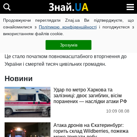
Війна росії проти України
Продовжуючи переглядати Znaj.ua Ви підтверджуєте, що
ознайомилися з
Політикою конфіденційності
і погоджуєтеся з
використанням файлів cookie.
24 лютого російський диктатор оголосив про початок
"спеціальної військової операції" проти України.
Зрозумів
Це стало початком повномасштабного вторгнення до
України і смертей тисяч цивільних громадян.
Новини
Удар по метро Харкова та
залізниці: двоє загиблих, вісім
поранених — наслідки атаки РФ
10:09 08.08
Атака дронів на Єкатеринбург:
горить склад Wildberries, пожежа
може тривати добу