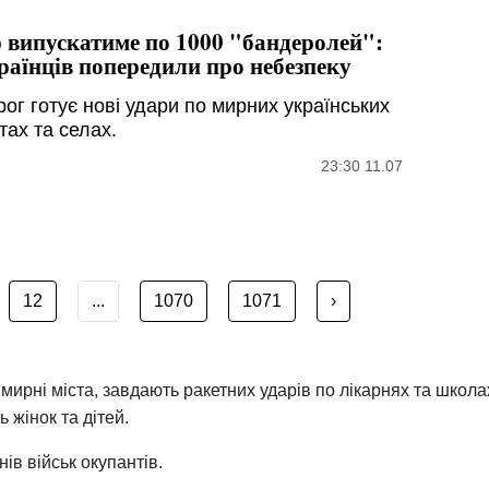
 випускатиме по 1000 "бандеролей":
раїнців попередили про небезпеку
рог готує нові удари по мирних українських
тах та селах.
23:30 11.07
12
...
1070
1071
›
 мирні міста, завдають ракетних ударів по лікарнях та школ
 жінок та дітей.
ів військ окупантів.