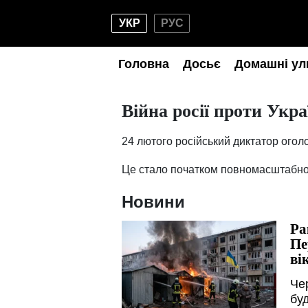
УКР
РУС
Головна
Досьє
Домашні ул
Війна росії проти Укра
24 лютого російський диктатор оголо
Це стало початком повномасштабног
Новини
Ра
Пе
ві
Че
бу