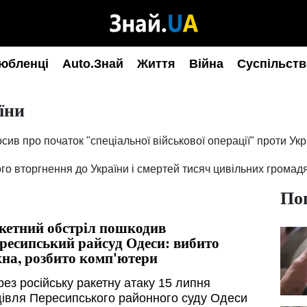
юбленці
Auto.Знай
Життя
Війна
Суспільств
їни
сив про початок "спеціальної військової операції" проти Укр
о вторгнення до України і смертей тисяч цивільних громад
По
кетний обстріл пошкодив
ресипський райсуд Одеси: вибито
кна, розбито комп'ютери
рез російську ракетну атаку 15 липня
дівля Пересипського районного суду Одеси