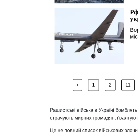
Рф
ук
Во
міс
‹
1
2
11
Рашистські війська в Україні бомблять
страчують мирних громадян, ґвалтують
Це не повний список військових злочин