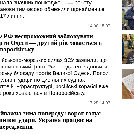
знала значних пошкоджень — роботу
танови тимчасово обмежили щонайменше
 17 липня.
14:00 15.07
 РФ неспроможний заблокувати
рти Одеси — другий рік ховається в
воросійську
Військово-морських силах ЗСУ заявили, що
рноморський флот РФ не здатен відновити
рську блокаду портів Великої Одеси. Попри
улярні удари по цивільних суднах і
товій інфраструктурі, російські кораблі вже
а роки ховаються в Новоросійську.
17:25 14.07
йважча зима попереду: ворог готує
йнівні удари, Україна працює на
передження