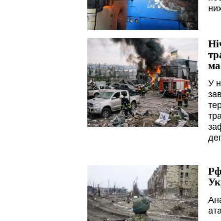
них
Ні
тр
ма
У н
за
те
тр
за
де
Рф
Ук
Ан
ат