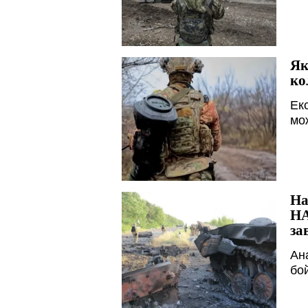
Як
ко
Ек
мо
На
НА
за
Ан
бой