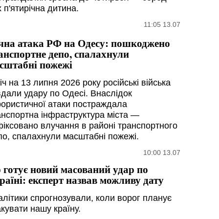
 п'ятирічна дитина.
11:05 13.07
чна атака РФ на Одесу: пошкоджено
анспортне депо, спалахнули
сштабні пожежі
іч на 13 липня 2026 року російські війська
вдали удару по Одесі. Внаслідок
рористичної атаки постраждала
анспортна інфраструктура міста —
фіксовано влучання в районі транспортного
по, спалахнули масштабні пожежі.
10:00 13.07
 готує новий масований удар по
раїні: експерт назвав можливу дату
алітики спрогнозували, коли ворог планує
акувати нашу країну.