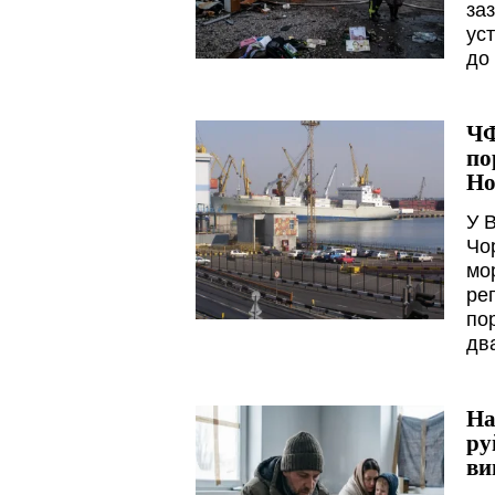
за
ус
до
ЧФ
по
Но
У 
Чо
мо
рег
пор
дв
На
ру
ви