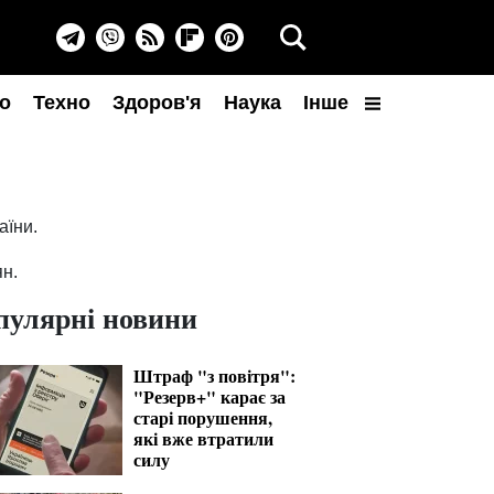
о
Техно
Здоров'я
Наука
Інше
аїни.
ян.
пулярні новини
Штраф "з повітря":
"Резерв+" карає за
старі порушення,
які вже втратили
силу