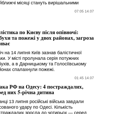
йближчі місяці стануть вирішальними
07:05 14.07
лістика по Києву після опівночі:
бухи та пожежі у двох районах, загроза
иває
іч на 14 липня Київ зазнав балістичної
ки. У місті пролунала серія потужних
бухів, а в Дарницькому та Голосіївському
йонах спалахнули пожежі.
01:45 14.07
ака РФ на Одесу: 4 постраждалих,
ред них 5-річна дитина
нці 13 липня російські війська завдали
ованого удару по Одесі. Кількість
страждалих зросла до чотирьох — серед