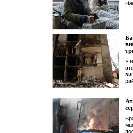
На
Ба
ви
тр
У н
ата
ви
ра
Ат
се
Вра
мас
по