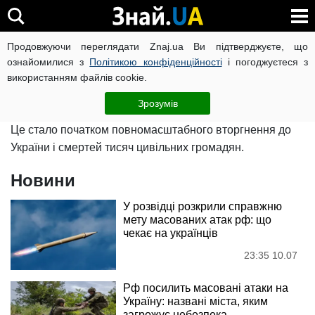
Війна росії проти України
Продовжуючи переглядати Znaj.ua Ви підтверджуєте, що
ознайомилися з
Політикою конфіденційності
і погоджуєтеся з
використанням файлів cookie.
24 лютого російський диктатор оголосив про початок
"спеціальної військової операції" проти України.
Зрозумів
Це стало початком повномасштабного вторгнення до
України і смертей тисяч цивільних громадян.
Новини
У розвідці розкрили справжню
мету масованих атак рф: що
чекає на українців
23:35 10.07
Рф посилить масовані атаки на
Україну: названі міста, яким
загрожує небезпека