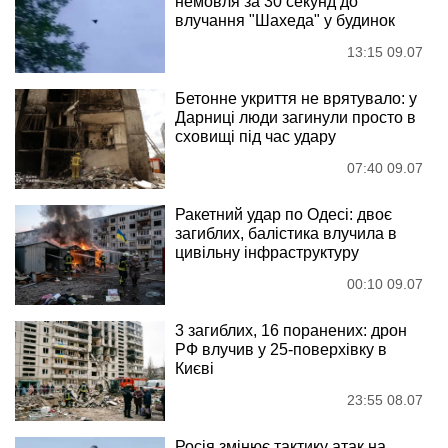
немовля за 30 секунд до
влучання "Шахеда" у будинок
13:15 09.07
Бетонне укриття не врятувало: у
Дарниці люди загинули просто в
сховищі під час удару
07:40 09.07
Ракетний удар по Одесі: двоє
загиблих, балістика влучила в
цивільну інфраструктуру
00:10 09.07
3 загиблих, 16 поранених: дрон
РФ влучив у 25-поверхівку в
Києві
23:55 08.07
Росія змінює тактику атак на