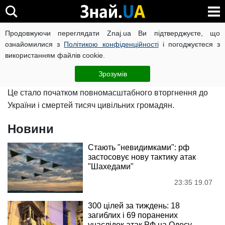
Війна росії проти України
Продовжуючи переглядати Znaj.ua Ви підтверджуєте, що
ознайомилися з
Політикою конфіденційності
і погоджуєтеся з
використанням файлів cookie.
24 лютого російський диктатор оголосив про початок
"спеціальної військової операції" проти України.
Зрозумів
Це стало початком повномасштабного вторгнення до
України і смертей тисяч цивільних громадян.
Новини
Стають "невидимками": рф
застосовує нову тактику атак
"Шахедами"
23:35 19.07
300 цілей за тиждень: 18
загиблих і 69 поранених
унаслідок атак РФ на Одесу