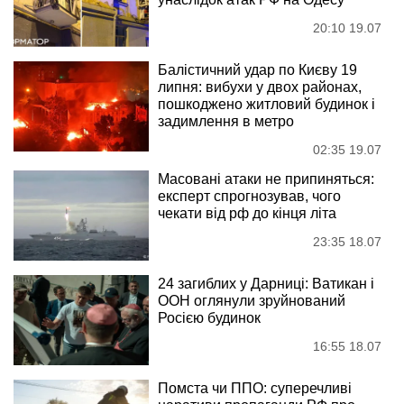
20:10 19.07
Балістичний удар по Києву 19
липня: вибухи у двох районах,
пошкоджено житловий будинок і
задимлення в метро
02:35 19.07
Масовані атаки не припиняться:
експерт спрогнозував, чого
чекати від рф до кінця літа
23:35 18.07
24 загиблих у Дарниці: Ватикан і
ООН оглянули зруйнований
Росією будинок
16:55 18.07
Помста чи ППО: суперечливі