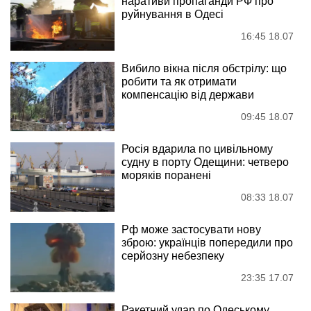
наративи пропаганди РФ про
руйнування в Одесі
16:45 18.07
Вибило вікна після обстрілу: що
робити та як отримати
компенсацію від держави
09:45 18.07
Росія вдарила по цивільному
судну в порту Одещини: четверо
моряків поранені
08:33 18.07
Рф може застосувати нову
зброю: українців попередили про
серйозну небезпеку
23:35 17.07
Ракетний удар по Одеському