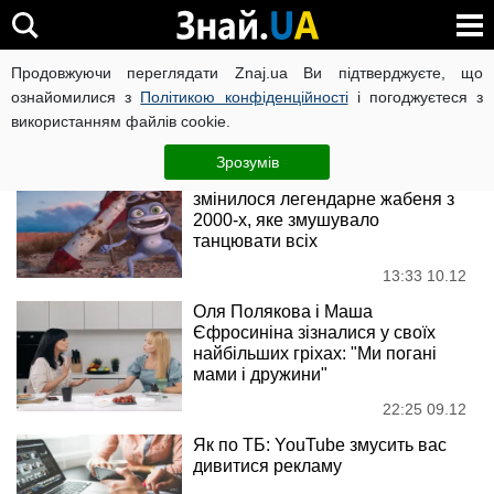
youtube
Продовжуючи переглядати Znaj.ua Ви підтверджуєте, що
ознайомилися з
Політикою конфіденційності
і погоджуєтеся з
використанням файлів cookie.
Новини
Зрозумів
Crazy Frog повертається: як
змінилося легендарне жабеня з
2000-х, яке змушувало
танцювати всіх
13:33 10.12
Оля Полякова і Маша
Єфросиніна зізналися у своїх
найбільших гріхах: "Ми погані
мами і дружини"
22:25 09.12
Як по ТБ: YouTube змусить вас
дивитися рекламу