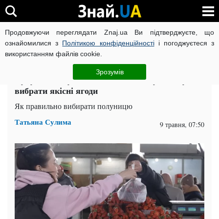
Продовжуючи переглядати Znaj.ua Ви підтверджуєте, що
ВІЙНА РОСІЇ ПРОТИ УКРАЇНИ
КОРОНАВІРУС В УКРАЇНІ І
ознайомилися з
Політикою конфіденційності
і погоджуєтеся з
використанням файлів cookie.
Головна
Здоров'я
ЧИТАТЬ НА РУССКОМ
Зрозумів
Купуючи полуницю не попадіться у пастку: як
вибрати якісні ягоди
Як правильно вибирати полуницю
Татьяна Сулима
9 травня, 07:50