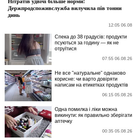
Нітратів удвічі більше норми:
Держпродспоживслужба вилучила пів тонни
динь
12:05 06.08
Спека до 38 градусів: продукти
псуються за годину — як не
отруїтися
07:55 06.08.26
Не все "натуральне" однаково
корисне: чи варто довіряти
написам на етикетках продуктів
06:15 05.08.26
Одна помилка і ліки можна
викинути: як правильно зберігати
аптечку
00:35 05.08.26