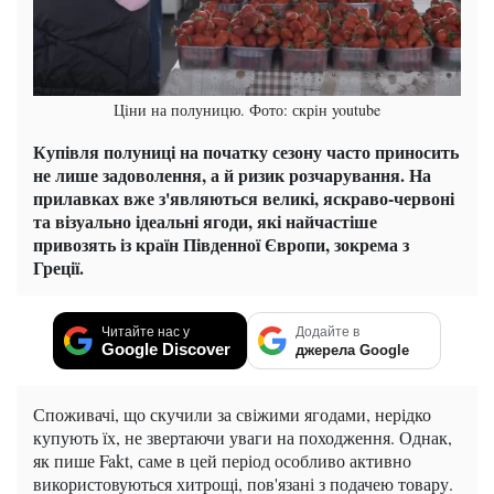
Ціни на полуницю. Фото: скрін youtube
Купівля полуниці на початку сезону часто приносить
не лише задоволення, а й ризик розчарування. На
прилавках вже з'являються великі, яскраво-червоні
та візуально ідеальні ягоди, які найчастіше
привозять із країн Південної Європи, зокрема з
Греції.
Читайте нас у
Додайте в
Google Discover
джерела Google
Споживачі, що скучили за свіжими ягодами, нерідко
купують їх, не звертаючи уваги на походження. Однак,
як пише Fakt, саме в цей період особливо активно
використовуються хитрощі, пов'язані з подачею товару.