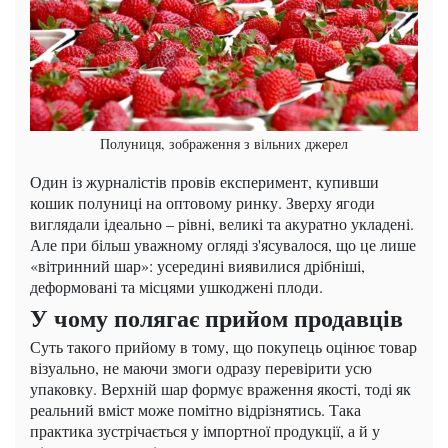
Полуниця, зображення з вільних джерел
Один із журналістів провів експеримент, купивши
кошик полуниці на оптовому ринку. Зверху ягоди
виглядали ідеально – рівні, великі та акуратно укладені.
Але при більш уважному огляді з'ясувалося, що це лише
«вітринний шар»: усередині виявилися дрібніші,
деформовані та місцями ушкоджені плоди.
У чому полягає прийом продавців
Суть такого прийому в тому, що покупець оцінює товар
візуально, не маючи змоги одразу перевірити усю
упаковку. Верхній шар формує враження якості, тоді як
реальний вміст може помітно відрізнятись. Така
практика зустрічається у імпортної продукції, а й у