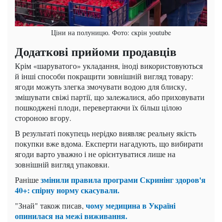
Ціни на полуницю. Фото: скрін youtube
Додаткові прийоми продавців
Крім «шаруватого» укладання, іноді використовуються
й інші способи покращити зовнішній вигляд товару:
ягоди можуть злегка змочувати водою для блиску,
змішувати свіжі партії, що залежалися, або приховувати
пошкоджені плоди, перевертаючи їх більш цілою
стороною вгору.
В результаті покупець нерідко виявляє реальну якість
покупки вже вдома. Експерти нагадують, що вибирати
ягоди варто уважно і не орієнтуватися лише на
зовнішній вигляд упаковки.
змінили правила програми Скринінг здоров'я
Раніше
40+: спірну норму скасували.
чому медицина в Україні
"Знай" також писав,
опинилася на межі виживання.