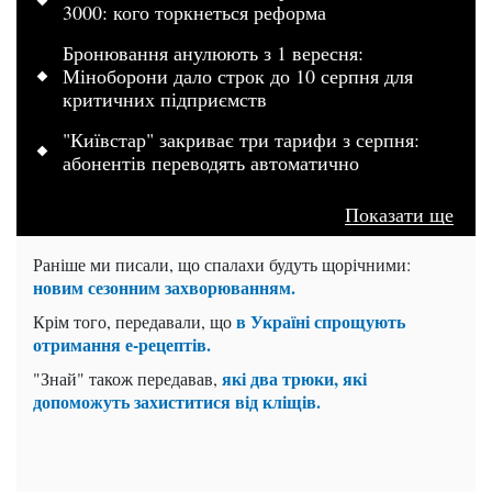
3000: кого торкнеться реформа
Бронювання анулюють з 1 вересня:
Міноборони дало строк до 10 серпня для
критичних підприємств
"Київстар" закриває три тарифи з серпня:
абонентів переводять автоматично
Показати ще
Раніше ми писали, що спалахи будуть щорічними:
новим сезонним захворюванням.
в Україні спрощують
Крім того, передавали, що
отримання е-рецептів.
які два трюки, які
"Знай" також передавав,
допоможуть захиститися від кліщів.