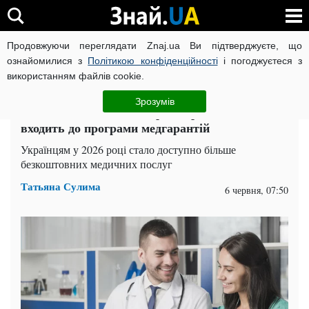
Продовжуючи переглядати Znaj.ua Ви підтверджуєте, що
ВІЙНА РОСІЇ ПРОТИ УКРАЇНИ
КОРОНАВІРУС В УКРАЇНІ І
ознайомилися з
Політикою конфіденційності
і погоджуєтеся з
використанням файлів cookie.
Головна
Здоров'я
ЧИТАТЬ НА РУССКОМ
Зрозумів
Безкоштовна медицина розширюється: що
входить до програми медгарантій
Українцям у 2026 році стало доступно більше
безкоштовних медичних послуг
Татьяна Сулима
6 червня, 07:50