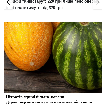
Тарифи "Київстару": 220 грн лише пенсіонерам,
інші платитимуть від 370 грн
Нітратів удвічі більше норми:
Держпродспоживслужба вилучила пів тонни