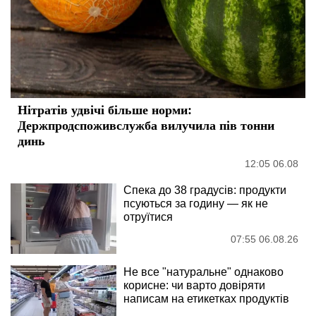
Нітратів удвічі більше норми:
Держпродспоживслужба вилучила пів тонни
динь
12:05 06.08
Спека до 38 градусів: продукти
псуються за годину — як не
отруїтися
07:55 06.08.26
Не все "натуральне" однаково
корисне: чи варто довіряти
написам на етикетках продуктів