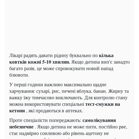
кілька
Лікарі радять давати рідину буквально по
ковтків кожні 5-10 хвилин.
Якщо дитина вип'є занадто
багато разів, це може спровокувати новий напад
блювоти.
У перші години важливо максимально щадне
харчування: сухарі, рис, печені яблука, банан. Жирну та
важку їжу тимчасово виключають. Для контролю стану
тест-смужки на
можна використовувати спеціальні
кетони
, які продаються в аптеках.
самолікування
Проте спеціалісти попереджають:
небезпечне
. Якщо дитина не може пити, постійно рве,
стає надмірно сонливою або рівень ацетону не