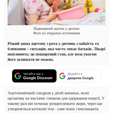
Підвищений ацетон у дитини
Фото из открытых источников
Різкий запах ацетону з рота у дитини, слабкість та
блювання – ситуація, яка часто лякає батьків. Лікарі
пояснюють: це поширений стан, але поза увагою
його залишати не можна.
Читайте нас у
Додайте в
Google Discover
джерела Google
Ацетонемічний синдром у дітей виникає, коли
організму не вистачає глюкози для одержання енергії. У
такому разі він починає розщеплювати жири, через що
утворюються кетонові тіла - саме вони і викликають