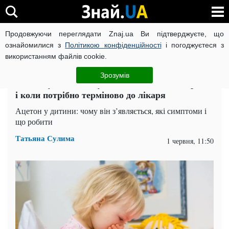
Продовжуючи переглядати Znaj.ua Ви підтверджуєте, що
ВІЙНА РОСІЇ ПРОТИ УКРАЇНИ
КОРОНАВІРУС В УКРАЇНІ І
ознайомилися з
Політикою конфіденційності
і погоджуєтеся з
використанням файлів cookie.
Головна
Здоров'я
ЧИТАТЬ НА РУССКОМ
Зрозумів
Ацетон у дітей: чому з'являється запах із рота
і коли потрібно терміново до лікаря
Ацетон у дитини: чому він з’являється, які симптоми і
що робити
Татьяна Сулима
1 червня, 11:50