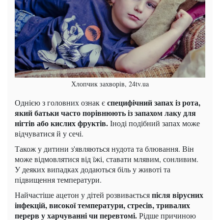
Хлопчик захворів, 24tv.ua
специфічний запах із рота,
Однією з головних ознак є
який батьки часто порівнюють із запахом лаку для
нігтів або кислих фруктів.
Іноді подібний запах може
відчуватися й у сечі.
Також у дитини з'являються нудота та блювання. Він
може відмовлятися від їжі, ставати млявим, сонливим.
У деяких випадках додаються біль у животі та
підвищення температури.
після вірусних
Найчастіше ацетон у дітей розвивається
інфекцій, високої температури, стресів, тривалих
перерв у харчуванні чи перевтомі.
Рідше причиною