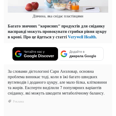
Дівчина, яка снідає пластівцями
Багато звичних "корисних" продуктів для сніданку
насправді можуть провокувати стрибки рівня цукру
в крові. Про це йдеться у статті
Verywell Health.
Читайте нас у
Додайте в
Google Discover
джерела Google
За словами дієтологині Сари Анзловар, основна
проблема виникає тоді, коли в їжі багато швидких
вуглеводів і доданого цукру, але мало білка, клітковини
та жирів. Експерти виділили 7 популярних варіантів
сніданку, які можуть шкодити метаболічному балансу.