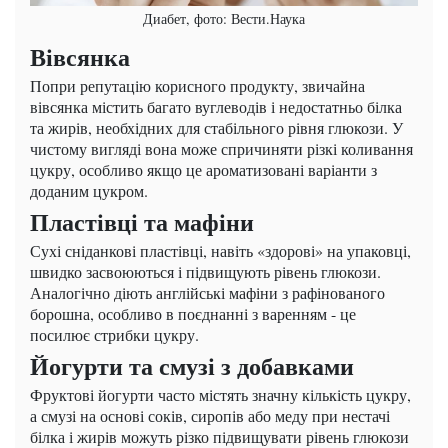
Диабет, фото: Вести.Наука
Вівсянка
Попри репутацію корисного продукту, звичайна
вівсянка містить багато вуглеводів і недостатньо білка
та жирів, необхідних для стабільного рівня глюкози. У
чистому вигляді вона може спричиняти різкі коливання
цукру, особливо якщо це ароматизовані варіанти з
доданим цукром.
Пластівці та мафіни
Сухі сніданкові пластівці, навіть «здорові» на упаковці,
швидко засвоюються і підвищують рівень глюкози.
Аналогічно діють англійські мафіни з рафінованого
борошна, особливо в поєднанні з варенням - це
посилює стрибки цукру.
Йогурти та смузі з добавками
Фруктові йогурти часто містять значну кількість цукру,
а смузі на основі соків, сиропів або меду при нестачі
білка і жирів можуть різко підвищувати рівень глюкози