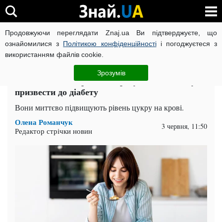
Продовжуючи переглядати Znaj.ua Ви підтверджуєте, що
ВІЙНА РОСІЇ ПРОТИ УКРАЇНИ
КОРОНАВІРУС В УКРАЇНІ І
ознайомилися з
Політикою конфіденційності
і погоджуєтеся з
використанням файлів cookie.
Головна
Здоров'я
ЧИТАТЬ НА РУССКОМ
Зрозумів
Не такі вже й корисні: 7 продуктів, які можуть
призвести до діабету
Вони миттєво підвищують рівень цукру на крові.
Олена Романчук
3 червня, 11:50
Редактор стрічки новин