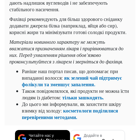
дають надлишок вуглеводів і не забезпечують
стабільного насичення.
Фахівці рекомендують для більш здорового сніданку
додавати джерела білка (наприклад, яйця або сир),
корисні жири та мінімізувати готові солодкі продукти.
Матеріали новинного характеру не можуть
вважатися призначенням лікаря і прирівнюватися до
них. Перед ухваленням рішення обов’язково
проконсультуйтеся з лікарем і зверніться до фахівця.
Раніше наш портал писав, що допомагає при
як зелений чай підтримує
випаданні волосся:
фолікули та зменшує запалення.
Також повідомлялося, які продукти не можна їсти
тільки зашкодять.
людям із діабетом:
До цього ми інформували, як захистити шкіру
косметологи поділилися
взимку від холоду:
перевіреними методами.
Читайте нас у
Додайте в