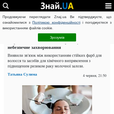
Продовжуючи переглядати Znaj.ua Ви підтверджуєте, що
ВІЙНА РОСІЇ ПРОТИ УКРАЇНИ
КОРОНАВІРУС В УКРАЇНІ І
ознайомилися з
Політикою конфіденційності
і погоджуєтеся з
використанням файлів cookie.
Головна
Здоров'я
ЧИТАТЬ НА РУССКОМ
Зрозумів
Фарба для волосся може спровокувати
небезпечне захворювання
Виявили зв'язок між використанням стійких фарб для
волосся та засобів для хімічного випрямлення з
підвищеним ризиком раку молочної залози.
Татьяна Сулима
4 червня, 21:50