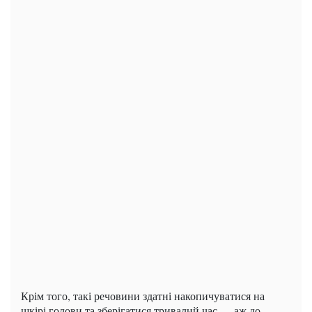
Крім того, такі речовини здатні накопичуватися на
шкірі голови та зберігатися тривалий час — аж до