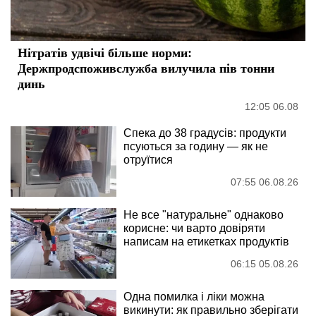
Нітратів удвічі більше норми:
Держпродспоживслужба вилучила пів тонни
динь
12:05 06.08
Спека до 38 градусів: продукти
псуються за годину — як не
отруїтися
07:55 06.08.26
Не все "натуральне" однаково
корисне: чи варто довіряти
написам на етикетках продуктів
06:15 05.08.26
Одна помилка і ліки можна
викинути: як правильно зберігати