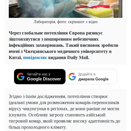
Лабораторія, фото: скріншот з відео
Через глобальне потепління Європа ризикує
зіштовхнутися з поширенням небезпечних
інфекційних захворювань. Такий висновок зробили
вчені з Чжецзянського медичного університету в
Китаї,
повідомляє
видання Daily Mail.
Читайте нас у
Додайте в
Google Discover
джерела Google
Згідно з їхнім дослідженням, потепління створює
ідеальні умови для розмноження комарів-переносників
вірусу чикунгунья в регіонах, де вони раніше не могли
існувати. Особливу загрозу становить азійський
тигровий комар, який проявляє високу адаптивність до
більш прохолодного клімату.