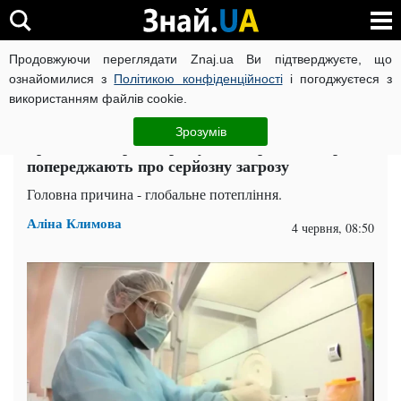
Продовжуючи переглядати Znaj.ua Ви підтверджуєте, що
ВІЙНА РОСІЇ ПРОТИ УКРАЇНИ
КОРОНАВІРУС В УКРАЇНІ І
ознайомилися з
Політикою конфіденційності
і погоджуєтеся з
використанням файлів cookie.
Головна
Здоров'я
ЧИТАТЬ НА РУССКОМ
Зрозумів
Тропічна хвороба прямує до Європи: лікарі
попереджають про серйозну загрозу
Головна причина - глобальне потепління.
Аліна Климова
4 червня, 08:50