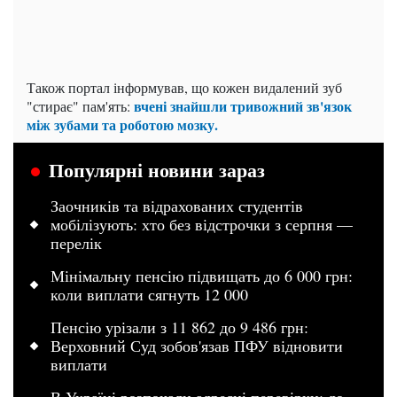
Також портал інформував, що кожен видалений зуб
вчені знайшли тривожний зв'язок
"стирає" пам'ять:
між зубами та роботою мозку.
Популярні новини зараз
Заочників та відрахованих студентів
мобілізують: хто без відстрочки з серпня —
перелік
Мінімальну пенсію підвищать до 6 000 грн:
коли виплати сягнуть 12 000
Пенсію урізали з 11 862 до 9 486 грн:
Верховний Суд зобов'язав ПФУ відновити
виплати
В Україні розпочали адресні перевірки: до