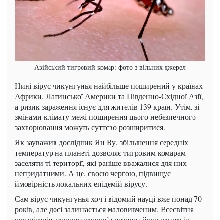
Азійський тигровий комар: фото з вільних джерел
Нині вірус чикунгунья найбільше поширений у країнах
Африки, Латинської Америки та Південно-Східної Азії,
а ризик зараження існує для жителів 139 країн. Утім, зі
змінами клімату межі поширення цього небезпечного
захворювання можуть суттєво розширитися.
Як зауважив дослідник Ян Ву, збільшення середніх
температур на планеті дозволяє тигровим комарам
заселяти ті території, які раніше вважалися для них
непридатними. А це, своєю чергою, підвищує
ймовірність локальних епідемій вірусу.
Сам вірус чикунгунья хоч і відомий науці вже понад 70
років, але досі залишається маловивченим. Всесвітня
організація охорони здоров’я називає його одним із