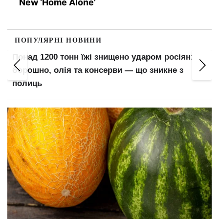
New ‘Home Alone’
ПОПУЛЯРНІ НОВИНИ
Китайський гороскоп на серпень: Зміям
пророкують головну удачу, а Тиграм — місяць
випробувань