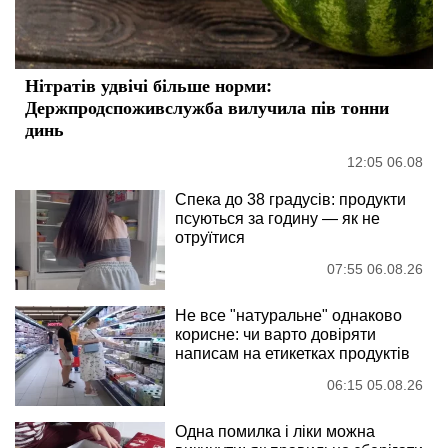
Нітратів удвічі більше норми:
Держпродспоживслужба вилучила пів тонни
динь
12:05 06.08
Спека до 38 градусів: продукти
псуються за годину — як не
отруїтися
07:55 06.08.26
Не все "натуральне" однаково
корисне: чи варто довіряти
написам на етикетках продуктів
06:15 05.08.26
Одна помилка і ліки можна