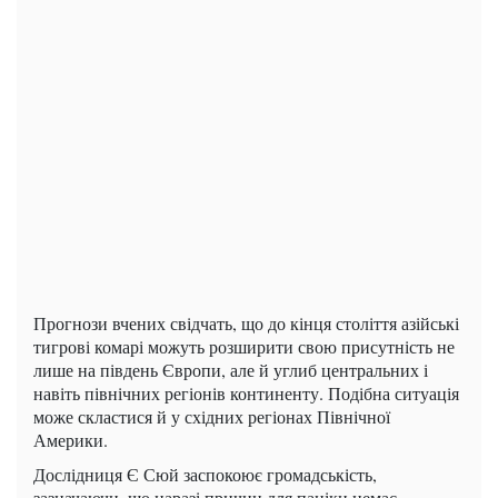
Прогнози вчених свідчать, що до кінця століття азійські
тигрові комарі можуть розширити свою присутність не
лише на південь Європи, але й углиб центральних і
навіть північних регіонів континенту. Подібна ситуація
може скластися й у східних регіонах Північної
Америки.
Дослідниця Є Сюй заспокоює громадськість,
зазначаючи, що наразі причин для паніки немає.