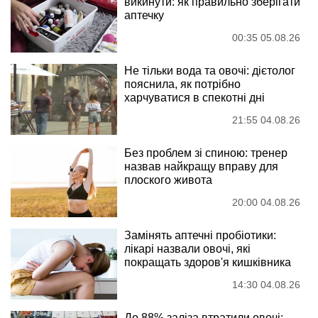
викинути: як правильно зберігати
аптечку
00:35 05.08.26
Не тільки вода та овочі: дієтолог
пояснила, як потрібно
харчуватися в спекотні дні
21:55 04.08.26
Без проблем зі спиною: тренер
назвав найкращу вправу для
плоского живота
20:00 04.08.26
Замінять аптечні пробіотики:
лікарі назвали овочі, які
покращать здоров'я кишківника
14:30 04.08.26
До 88% заліза втратили овочі: