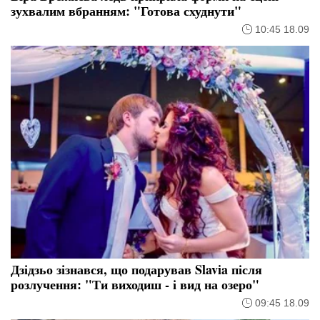
зухвалим вбранням: "Готова схуднути"
10:45 18.09
Дзідзьо зізнався, що подарував Slavia після
розлучення: "Ти виходиш - і вид на озеро"
09:45 18.09