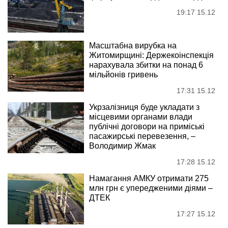
19:17 15.12
Масштабна вирубка на
Житомирщині: Держекоінспекція
нарахувала збитки на понад 6
мільйонів гривень
17:31 15.12
Укрзалізниця буде укладати з
місцевими органами влади
публічні договори на приміські
пасажирські перевезення, –
Володимир Жмак
17:28 15.12
Намагання АМКУ отримати 275
млн грн є упередженими діями –
ДТЕК
17:27 15.12