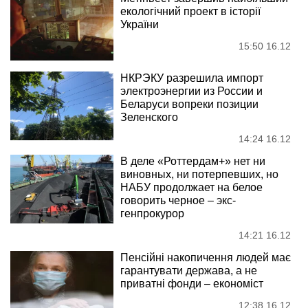
екологічний проект в історії
України
15:50 16.12
НКРЭКУ разрешила импорт
электроэнергии из России и
Беларуси вопреки позиции
Зеленского
14:24 16.12
В деле «Роттердам+» нет ни
виновных, ни потерпевших, но
НАБУ продолжает на белое
говорить черное – экс-
генпрокурор
14:21 16.12
Пенсійні накопичення людей має
гарантувати держава, а не
приватні фонди – економіст
12:38 16.12