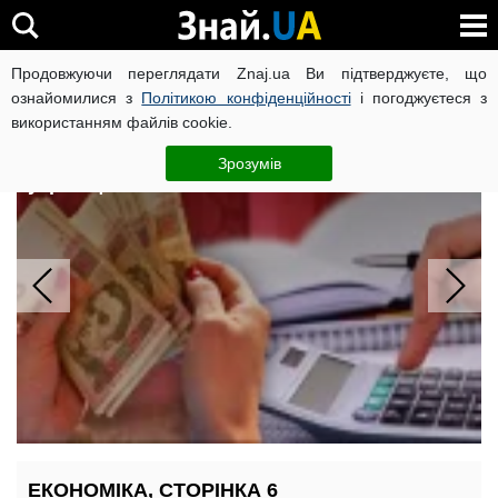
Продовжуючи переглядати Znaj.ua Ви підтверджуєте, що
ВІЙНА РОСІЇ ПРОТИ УКРАЇНИ
КОРОНАВІРУС В УКРАЇНІ І
ознайомилися з
Політикою конфіденційності
і погоджуєтеся з
використанням файлів cookie.
Надбавка до пенсії від 597 до 908
грн: за які заслуги ПФУ доплатить
Зрозумів
українцям
ЕКОНОМІКА, СТОРІНКА 6