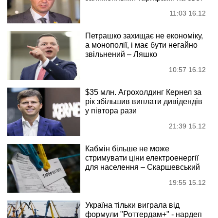
11:03 16.12
Петрашко захищає не економіку,
а монополії, і має бути негайно
звільнений – Ляшко
10:57 16.12
$35 млн. Агрохолдинг Кернел за
рік збільшив виплати дивідендів
у півтора рази
21:39 15.12
Кабмін більше не може
стримувати ціни електроенергії
для населення – Скаршевський
19:55 15.12
Україна тільки виграла від
формули "Роттердам+" - нардеп