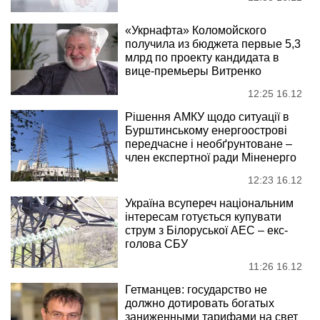
«Укрнафта» Коломойского
получила из бюджета первые 5,3
млрд по проекту кандидата в
вице-премьеры Витренко
12:25 16.12
Рішення АМКУ щодо ситуації в
Бурштинському енергоострові
передчасне і необґрунтоване –
член експертної ради Міненерго
12:23 16.12
Україна всупереч національним
інтересам готується купувати
струм з Білоруської АЕС – екс-
голова СБУ
11:26 16.12
Гетманцев: государство не
должно дотировать богатых
заниженными тарифами на свет