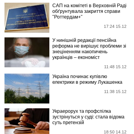
САП на комітеті в Верховній Раді
обґрунтувала закриття справи
"Роттердам+"
17:24 15.12
У нинішній редакції пенсійна
реформа не вирішує проблеми зі
знеціненням накопичень
українців – економіст
11:48 15.12
Україна починає купівлю
електрики в режиму Лукашенка
11:38 15.12
Украерорух та профспілка
зустрінуться у суді: стала відома
суть претензій
18:50 14.12