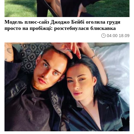
Модель плюс-сайз Джоджо Бейбі оголила груди
просто на пробіжці: розстебнулася блискавка
04:00 18.09