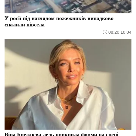
У росії під наглядом пожежників випадково
спалили півсела
08:20 10.04
Віра Брежнєва ледь прикрила форми на сцені