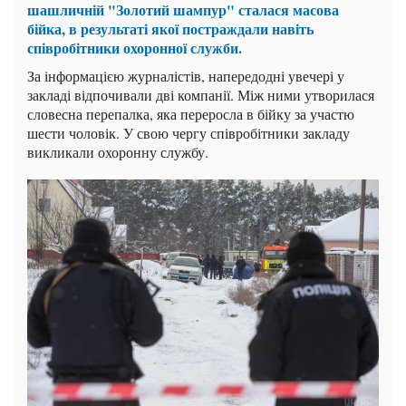
шашличній "Золотий шампур" сталася масова
бійка, в результаті якої постраждали навіть
співробітники охоронної служби.
За інформацією журналістів, напередодні увечері у
закладі відпочивали дві компанії. Між ними утворилася
словесна перепалка, яка переросла в бійку за участю
шести чоловік. У свою чергу співробітники закладу
викликали охоронну службу.