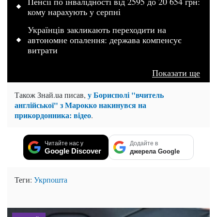
Пенсії по інвалідності від 2595 до 20 654 грн:
кому нарахують у серпні
Українців закликають переходити на
автономне опалення: держава компенсує
витрати
Показати ще
у Борисполі "вчитель
Також Знай.uа писав,
англійської" з Марокко накинувся на
прикордонника: відео
.
Читайте нас у
Додайте в
Google Discover
джерела Google
Теги:
Укрпошта