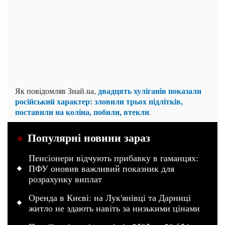
двадцять хуліганів показали
Як повідомляв Знай.uа,
російський характер: зловили трьох підлітків,
поставили на коліна, побили, втекли
.
Популярні новини зараз
Пенсіонери відчують прибавку в гаманцях:
ПФУ оновив важливий показник для
розрахунку виплат
Оренда в Києві: на Лук'янівці та Дарниці
житло не здають навіть за низькими цінами