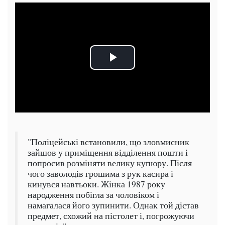
"Поліцейські встановили, що зловмисник
зайшов у приміщення відділення пошти і
попросив розміняти велику купюру. Після
чого заволодів грошима з рук касира і
кинувся навтьоки. Жінка 1987 року
народження побігла за чоловіком і
намагалася його зупинити. Однак той дістав
предмет, схожий на пістолет і, погрожуючи