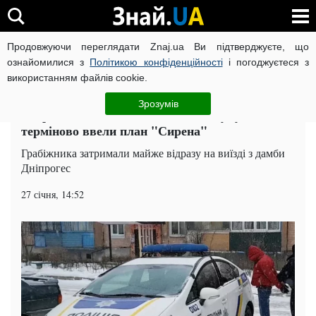
Продовжуючи переглядати Znaj.ua Ви підтверджуєте, що
ВІЙНА РОСІЇ ПРОТИ УКРАЇНИ
КОРОНАВІРУС В УКРАЇНІ І
ознайомилися з
Політикою конфіденційності
і погоджуєтеся з
використанням файлів cookie.
Головна
Події
ЧИТАТЬ НА РУССКОМ
Зрозумів
Озброєні злочинці напали на пошту: у місті
терміново ввели план "Сирена"
Грабіжника затримали майже відразу на виїзді з дамби
Дніпрогес
27 січня, 14:52