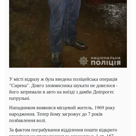
У місті відразу ж була введена поліцейська операція
"Сирена". Довго зловмисника шукати не довелося -
його затримали в авто на виїзді з дамби Дніпрогес
патрульні.
Нападником виявився місцевий житель, 1969 року
народження. Тепер йому загрожує до 7 років
позбавлення волі.
За фактом пограбування відділення пошти відкрито
кримінальне провадження за ознаками ч. 1 ст. 187