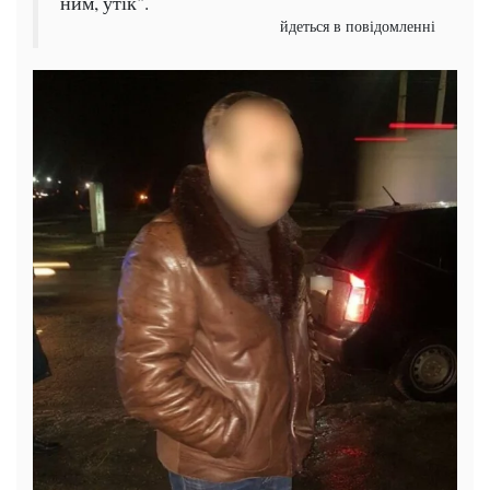
ним, утік".
йдеться в повідомленні