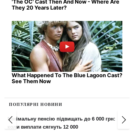
'The OC' Cast Then And Now - Where Are
They 20 Years Later?
What Happened To The Blue Lagoon Cast?
See Them Now
ПОПУЛЯРНІ НОВИНИ
Штраф "з повітря": "Резерв+" карає за старі
порушення, які вже втратили силу