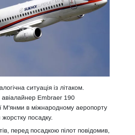
огічна ситуація із літаком.
о авіалайнер Embraer 190
ії М'янми в міжнародному аеропорту
 жорстку посадку.
ів, перед посадкою пілот повідомив,