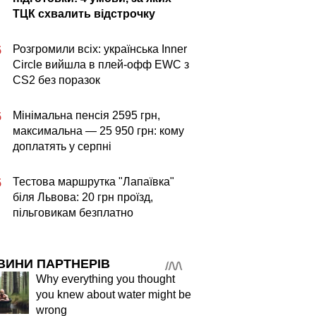
ТЦК схвалить відстрочку
Розгромили всіх: українська Inner
5
Circle вийшла в плей-офф EWC з
CS2 без поразок
Мінімальна пенсія 2595 грн,
5
максимальна — 25 950 грн: кому
доплатять у серпні
Тестова маршрутка "Лапаївка"
5
біля Львова: 20 грн проїзд,
пільговикам безплатно
ВИНИ ПАРТНЕРІВ
Why everything you thought
you knew about water might be
wrong