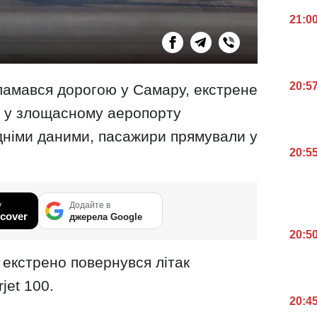
21:0
20:5
зламався дорогою у Самару, екстрене
 у злощасному аеропорту
німи даними, пасажири прямували у
20:5
у
Додайте в
cover
джерела Google
20:5
екстрено повернувся літак
jet 100.
20:4