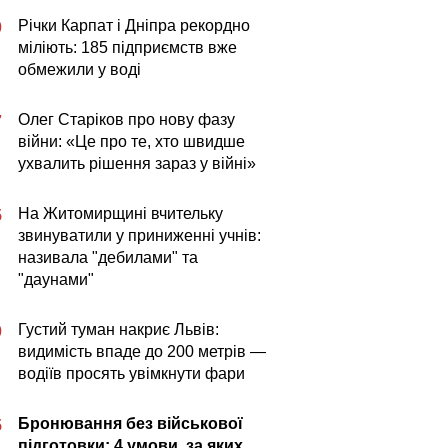
Річки Карпат і Дніпра рекордно
0
міліють: 185 підприємств вже
обмежили у воді
Олег Старіков про нову фазу
7
війни: «Це про те, хто швидше
ухвалить рішення зараз у війні»
На Житомирщині вчительку
5
звинуватили у приниженні учнів:
називала "дебилами" та
"даунами"
Густий туман накриє Львів:
0
видимість впаде до 200 метрів —
водіїв просять увімкнути фари
Бронювання без військової
5
підготовки: 4 умови, за яких