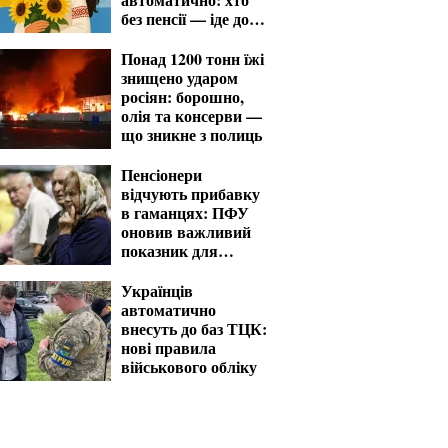
без пенсії — іде до
ПФУ із заявою
Понад 1200 тонн їжі
знищено ударом
росіян: борошно,
олія та консерви —
що зникне з полиць
Пенсіонери
відчують прибавку
в гаманцях: ПФУ
оновив важливий
показник для
розрахунку виплат
Українців
автоматично
внесуть до баз ТЦК:
нові правила
військового обліку