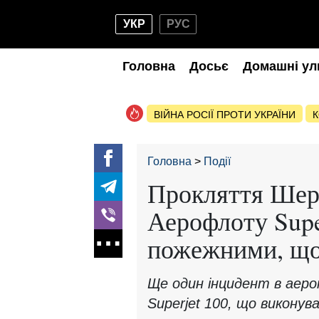
УКР
РУС
Головна
Досьє
Домашні ул
ВІЙНА РОСІЇ ПРОТИ УКРАЇНИ
К
Головна
Події
Прокляття Шере
Аерофлоту Super
пожежними, що
Ще один інцидент в аеро
Superjet 100, що виконув