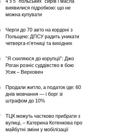
4 з 5 "польських" сирів і масла
0
виявилися підробкою: що не
можна купувати
Черги до 70 авто на кордоні з
0
Польщею: ДПСУ радить уникати
четверга-п'ятниці та вихідних
"Я схиляюся до корупції": Джо
0
Роган розніс суддівство в бою
Усик – Верховен
Продали житло, а податок іде: 60
0
днів мовчання — і борг зі
штрафом до 10%
ТЦК можуть частково прибрати з
7
вулиці, – Катерина Котенкова про
майбутні зміни у мобілізації