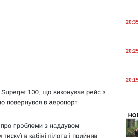
20:3
20:2
20:1
 Superjet 100, що виконував рейс з
но повернувся в аеропорт
НО
в про проблеми з наддувом
иску) в кабіні пілота і прийняв