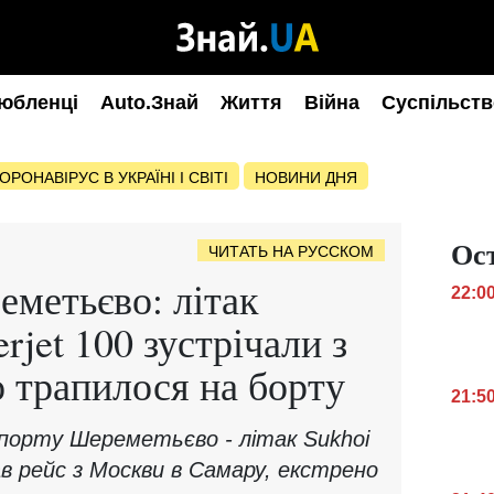
юбленці
Auto.Знай
Життя
Війна
Суспільств
ОРОНАВІРУС В УКРАЇНІ І СВІТІ
НОВИНИ ДНЯ
Ос
ЧИТАТЬ НА РУССКОМ
метьєво: літак
22:0
jet 100 зустрічали з
 трапилося на борту
21:5
порту Шереметьєво - літак Sukhoi
ав рейс з Москви в Самару, екстрено