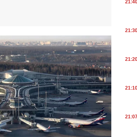
21:4
21:3
21:2
21:1
21:0