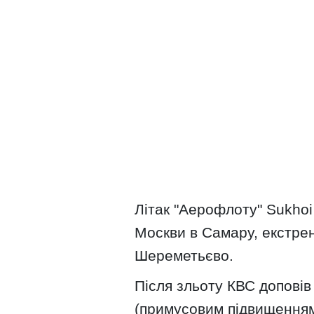
Літак "Аерофлоту" Sukhoi
Москви в Самару, екстре
Шереметьєво.
Після зльоту КВС допові
(примусовим підвищенням т