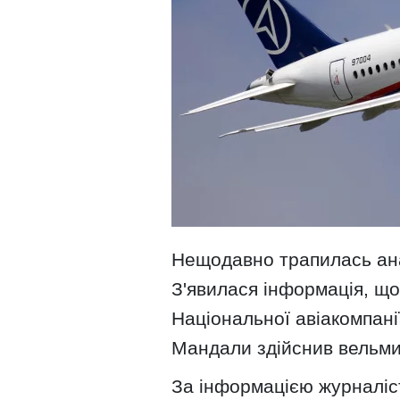
Нещодавно трапилась анал
З'явилася інформація, щ
Національної авіакомпан
Мандали здійснив вельми
За інформацією журналіст