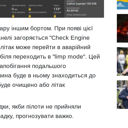
ру іншим бортом. При появі цієї
нелі загоряється "Check Engine
х літак може перейти в аварійний
біля переходить в "limp mode". Цей
апобігання подальшого
шина буде в ньому знаходиться до
 буде очищено або літак
дки, якби пілоти не прийняли
адку, прогнозувати важко.