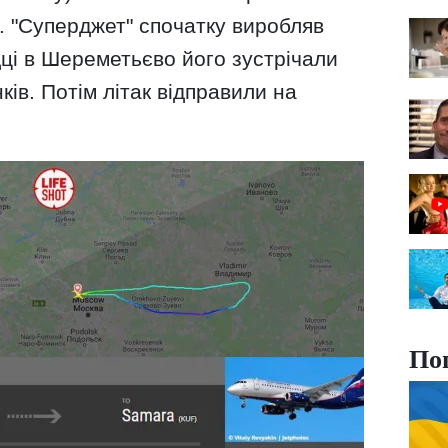
. "Суперджет" спочатку виробляв
дці в Шереметьєво його зустрічали
ків. Потім літак відправили на
По