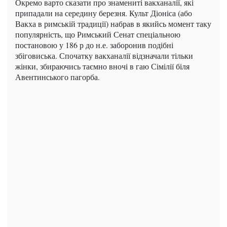
Окремо варто сказати про знамениті вакханалії, які
припадали на середину березня. Культ Діоніса (або
Вакха в римській традиції) набрав в якийсь момент таку
популярність, що Римський Сенат спеціальною
постановою у 186 р до н.е. заборонив подібні
збіговиська. Спочатку вакханалії відзначали тільки
жінки, збираючись таємно вночі в гаю Сімілії біля
Авентинського пагорба.