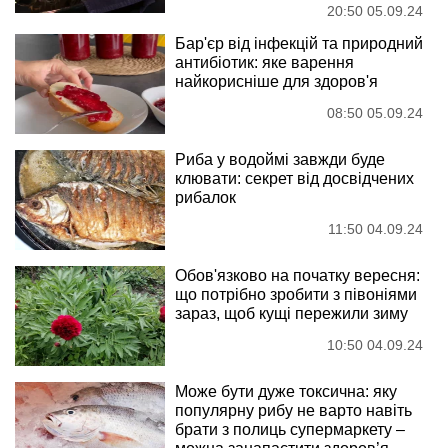
20:50 05.09.24
Бар'єр від інфекцій та природний
антибіотик: яке варення
найкорисніше для здоров'я
08:50 05.09.24
Риба у водоймі завжди буде
клювати: секрет від досвідчених
рибалок
11:50 04.09.24
Обов'язково на початку вересня:
що потрібно зробити з півоніями
зараз, щоб кущі пережили зиму
10:50 04.09.24
Може бути дуже токсична: яку
популярну рибу не варто навіть
брати з полиць супермаркету –