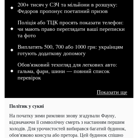
200+ тисяч у СЗЧ та мільйони в розшуку:
Федоров пропонує поетапний призов
Поліція або ТЦК просять показати телефон:
чи мають право переглядати ваші переписки
та фото
Виплатять 500, 700 або 1000 грн: українцям
готують додаткову допомогу
Обов'язковий техогляд для легкових авто:
гальма, фари, шини — повний список
перевірок
Показати ще
Політик у сукні
На початку зими римляни знову згадували Фауну,
відзначаючи її символічну смерть з настанням першим
холодів. Для урочистостей вибирався багатий будинок,
обов'язково консула або претора. Цей будинок спішно