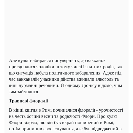
Але культ набирався популярність, до вакханок
приєдналися чоловіки, в тому числі і знатних родів, так
що ситуація набула політичного забарвлення. Адже під
час вакханалій учасники дійства вживали алкоголь та
інші дурманні речовини. Й одному Діонісу відомо, чим
там займалися.
Травневі флоралії
В кінці квітня в Римі починалися флоралії - урочистості
на честь богині весни та родючості Флори. Про культ
Флори відомо, що він був вкрай поширений в Римі,
потім припинив своє існування, але був відроджений в