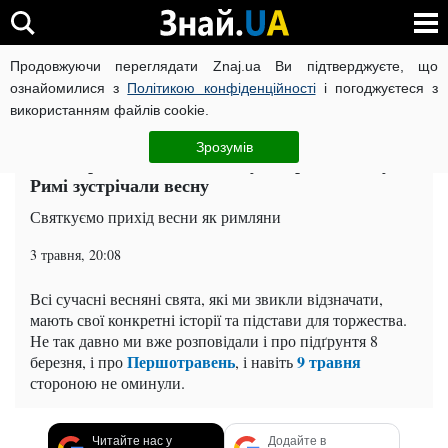
Продовжуючи переглядати Znaj.ua Ви підтверджуєте, що
ВІЙНА РОСІЇ ПРОТИ УКРАЇНИ
КОРОНАВІРУС В УКРАЇНІ І
ознайомилися з
Політикою конфіденційності
і погоджуєтеся з
використанням файлів cookie.
Головна
Поради
ЧИТАТЬ НА РУССКОМ
Зрозумів
Новий рік і вакханалії: як у Стародавньому
Римі зустрічали весну
Святкуємо прихід весни як римляни
3 травня, 20:08
Всі сучасні весняні свята, які ми звикли відзначати,
мають свої конкретні історії та підстави для торжества.
Не так давно ми вже розповідали і про підґрунтя 8
Першотравень
9 травня
березня, і про
, і навіть
стороною не оминули.
Читайте нас у
Додайте в