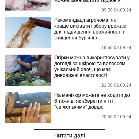
можна занапастити здоров’я
09:50 04.09.24
Рекомендації агронома, як
краще висівати і збору врожаю:
для підвищення врожайності і
знищення бур'янів
19:50 03.09.24
Огірки можна використовувати у
догляді за шкірою та волоссям:
унікальний овоч, що має
дивовижні властивості
21:50 02.09.24
На манікюр можете не ходити до
6 тижнів: як зберегти нігті
"свіженькими" довше
20:50 02.09.24
Читати далі