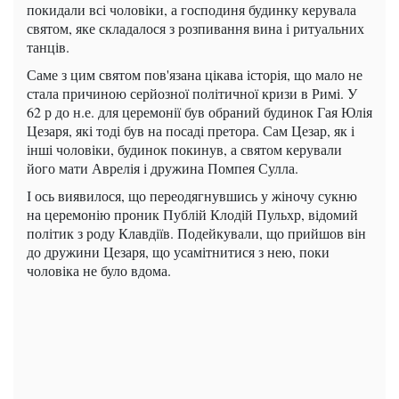
покидали всі чоловіки, а господиня будинку керувала
святом, яке складалося з розпивання вина і ритуальних
танців.
Саме з цим святом пов'язана цікава історія, що мало не
стала причиною серйозної політичної кризи в Римі. У
62 р до н.е. для церемонії був обраний будинок Гая Юлія
Цезаря, які тоді був на посаді претора. Сам Цезар, як і
інші чоловіки, будинок покинув, а святом керували
його мати Аврелія і дружина Помпея Сулла.
І ось виявилося, що переодягнувшись у жіночу сукню
на церемонію проник Публій Клодій Пульхр, відомий
політик з роду Клавдіїв. Подейкували, що прийшов він
до дружини Цезаря, що усамітнитися з нею, поки
чоловіка не було вдома.