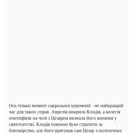
Ось тільки момент сакральної церемонії - не найкращий
час для таких справ. Аврелія викрила Клодія, а колегія
понтифіків на чолі з Цезарем визнала його винним у
святотатстві. Клодія повинні були стратити за
блюзнірство, але його врятував сам Цезар з політичних