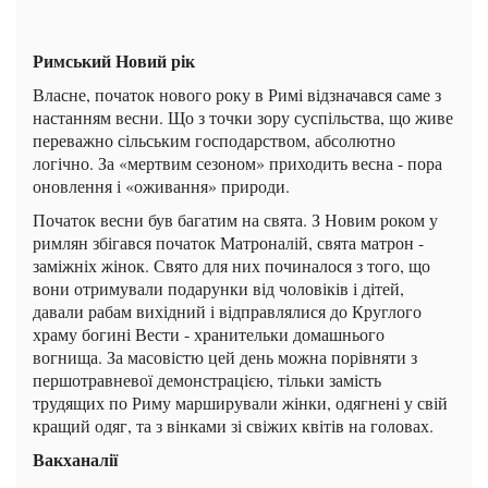
Римський Новий рік
Власне, початок нового року в Римі відзначався саме з
настанням весни. Що з точки зору суспільства, що живе
переважно сільським господарством, абсолютно
логічно. За «мертвим сезоном» приходить весна - пора
оновлення і «оживання» природи.
Початок весни був багатим на свята. З Новим роком у
римлян збігався початок Матроналій, свята матрон -
заміжніх жінок. Свято для них починалося з того, що
вони отримували подарунки від чоловіків і дітей,
давали рабам вихідний і відправлялися до Круглого
храму богині Вести - хранительки домашнього
вогнища. За масовістю цей день можна порівняти з
першотравневої демонстрацією, тільки замість
трудящих по Риму марширували жінки, одягнені у свій
кращий одяг, та з вінками зі свіжих квітів на головах.
Вакханалії