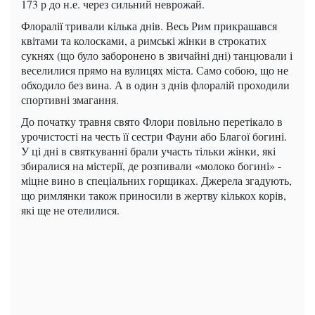
173 р до н.е. через сильний неврожай.
Флоралії тривали кілька днів. Весь Рим прикрашався
квітами та колосками, а римські жінки в строкатих
сукнях (що було заборонено в звичайні дні) танцювали і
веселилися прямо на вулицях міста. Само собою, що не
обходило без вина. А в один з днів флоралій проходили
спортивні змагання.
До початку травня свято Флори повільно перетікало в
урочистості на честь її сестри Фауни або Благої богині.
У ці дні в святкуванні брали участь тільки жінки, які
збиралися на містерії, де розпивали «молоко богині» -
міцне вино в спеціальних горщиках. Джерела згадують,
що римлянки також приносили в жертву кількох корів,
які ще не отелилися.