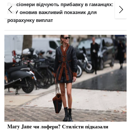
у в гаманцях:
Мінімальну пенсію підвищать до 6
ик для
коли виплати сягнуть 12 000
Mary Jane чи лофери? Стилісти підказали