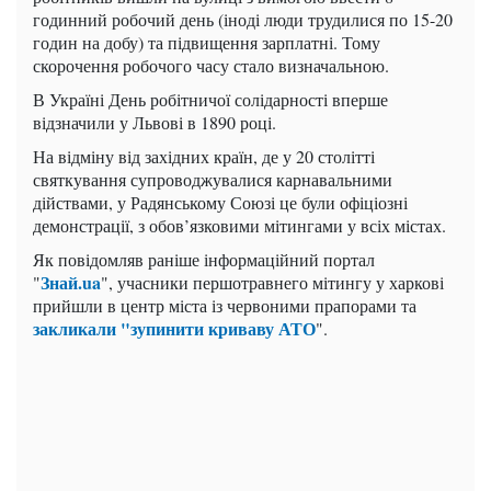
годинний робочий день (іноді люди трудилися по 15-20
годин на добу) та підвищення зарплатні. Тому
скорочення робочого часу стало визначальною.
В Україні День робітничої солідарності вперше
відзначили у Львові в 1890 році.
На відміну від західних країн, де у 20 столітті
святкування супроводжувалися карнавальними
дійствами, у Радянському Союзі це були офіціозні
демонстрації, з обов’язковими мітингами у всіх містах.
Як повідомляв раніше інформаційний портал
Знай.ua
"
", учасники першотравнего мітингу у харкові
прийшли в центр міста із червоними прапорами та
закликали "зупинити криваву АТО
".