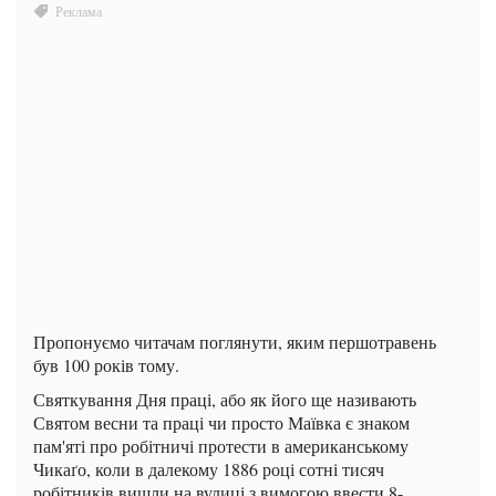
Пропонуємо читачам поглянути, яким першотравень
був 100 років тому.
Святкування Дня праці, або як його ще називають
Святом весни та праці чи просто Маївка є знаком
пам'яті про робітничі протести в американському
Чикаґо, коли в далекому 1886 році сотні тисяч
робітників вишли на вулиці з вимогою ввести 8-