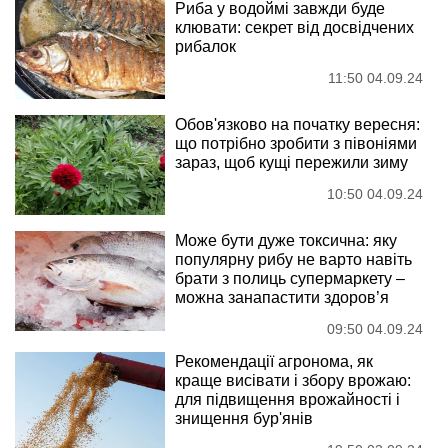
Риба у водоймі завжди буде
клювати: секрет від досвідчених
рибалок
11:50 04.09.24
Обов'язково на початку вересня:
що потрібно зробити з півоніями
зараз, щоб кущі пережили зиму
10:50 04.09.24
Може бути дуже токсична: яку
популярну рибу не варто навіть
брати з полиць супермаркету –
можна занапастити здоров’я
09:50 04.09.24
Рекомендації агронома, як
краще висівати і збору врожаю:
для підвищення врожайності і
знищення бур'янів