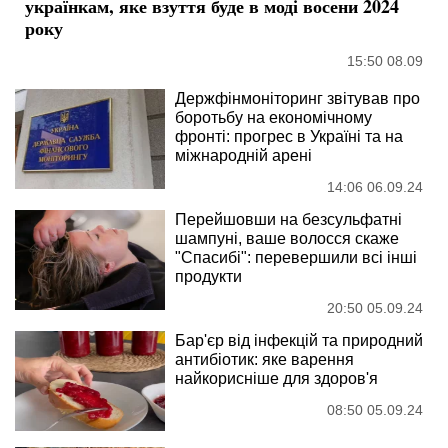
українкам, яке взуття буде в моді восени 2024
року
15:50 08.09
Держфінмоніторинг звітував про
боротьбу на економічному
фронті: прогрес в Україні та на
міжнародній арені
14:06 06.09.24
Перейшовши на безсульфатні
шампуні, ваше волосся скаже
"Спасибі": перевершили всі інші
продукти
20:50 05.09.24
Бар'єр від інфекцій та природний
антибіотик: яке варення
найкорисніше для здоров'я
08:50 05.09.24