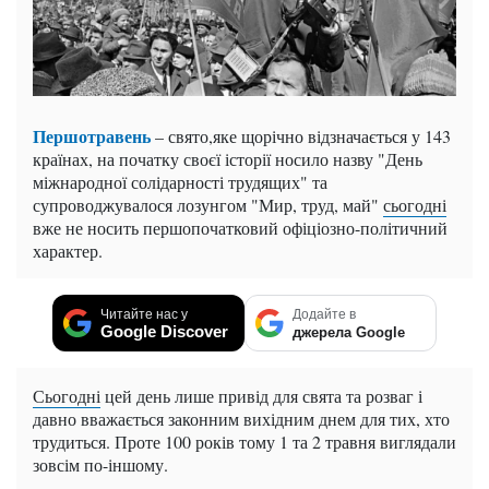
Першотравень
– свято,яке щорічно відзначається у 143
країнах, на початку своєї історії носило назву "День
міжнародної солідарності трудящих" та
супроводжувалося лозунгом "Мир, труд, май"
сьогодні
вже не носить першопочатковий офіціозно-політичний
характер.
Читайте нас у
Додайте в
Google Discover
джерела Google
Сьогодні
цей день лише привід для свята та розваг і
давно вважається законним вихідним днем для тих, хто
трудиться. Проте 100 років тому 1 та 2 травня виглядали
зовсім по-іншому.