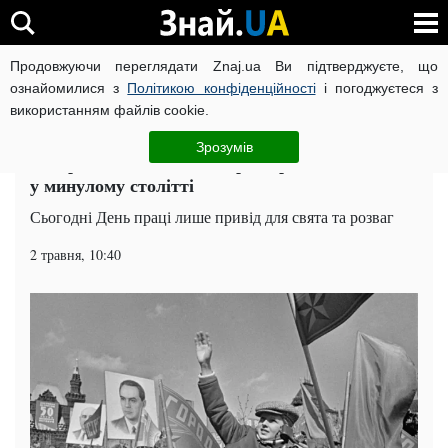
Продовжуючи переглядати Znaj.ua Ви підтверджуєте, що
ВІЙНА РОСІЇ ПРОТИ УКРАЇНИ
КОРОНАВІРУС В УКРАЇНІ І
ознайомилися з
Політикою конфіденційності
і погоджуєтеся з
використанням файлів cookie.
Головна
Поради
ЧИТАТЬ НА РУССКОМ
Зрозумів
У мережі показали, як першотравень виглядав
у минулому столітті
Сьогодні День праці лише привід для свята та розваг
2 травня, 10:40