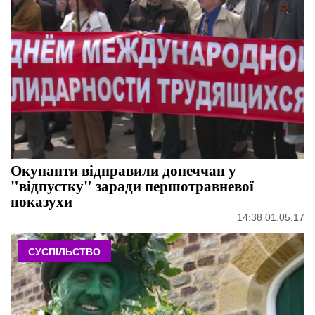
Окупанти відправили донеччан у
"відпустку" заради першотравневої
показухи
14:38 01.05.17
СУСПІЛЬСТВО