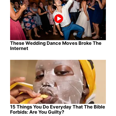
These Wedding Dance Moves Broke The
Internet
15 Things You Do Everyday That The Bible
Forbids: Are You Guilty?