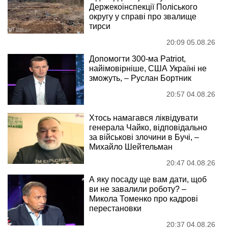
Держекоінспекції Поліського
округу у справі про звалище
тирси
20:09 05.08.26
Допомогти 300-ма Patriot,
найімовірніше, США Україні не
зможуть, – Руслан Бортник
20:57 04.08.26
Хтось намагався ліквідувати
генерала Чайко, відповідально
за військові злочини в Бучі, –
Михайло Шейтельман
20:47 04.08.26
А яку посаду ще вам дати, щоб
ви не завалили роботу? –
Микола Томенко про кадрові
перестановки
20:37 04.08.26