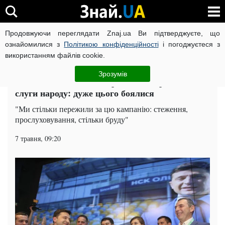
Продовжуючи переглядати Znaj.ua Ви підтверджуєте, що
ВІЙНА РОСІЇ ПРОТИ УКРАЇНИ
КОРОНАВІРУС В УКРАЇНІ І
ознайомилися з
Політикою конфіденційності
і погоджуєтеся з
використанням файлів cookie.
Головна
Політика
ЧИТАТЬ НА РУССКОМ
Зрозумів
У команді Зеленського розповіли про двійника
слуги народу: дуже цього боялися
"Ми стільки пережили за цю кампанію: стеження,
прослуховування, стільки бруду"
7 травня, 09:20