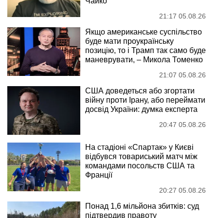
Чайко
21:17 05.08.26
Якщо американське суспільство
буде мати проукраїнську
позицію, то і Трамп так само буде
маневрувати, – Микола Томенко
21:07 05.08.26
США доведеться або згортати
війну проти Ірану, або переймати
досвід України: думка експерта
20:47 05.08.26
На стадіоні «Спартак» у Києві
відбувся товариський матч між
командами посольств США та
Франції
20:27 05.08.26
Понад 1,6 мільйона збитків: суд
підтвердив правоту