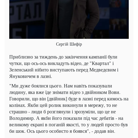
Сергій Шефір
Приблизно за тиждень до закінчення кампанії були
чутки, що ось-ось викладуть відео, де "Квартал" і
Зеленський нібито виступають перед Медведєвим і
Януковичем в лазні.
"Ми дуже боялися цього. Нам навіть показували
людину, яка вже їде знімати відео з двійником Вови.
Говорили, що він [двійник] буде в лазні перед кимось на
колінах. Якби цей ролик викинули в мережу, то не
страшно - люди б розглянули і зрозуміли, що це не
Володимир. А якби його показали під час дебатів - на
великому екрані в поганій якості, то у людей просто був
би шок. Ось цього особисто я боявся", - додав він.