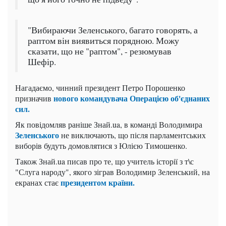
"Вибираючи Зеленського, багато говорять, а
раптом він виявиться порядною. Можу
сказати, що не "раптом", - резюмував
Шефір.
Нагадаємо, чинний президент Петро Порошенко
нового командувача Операцією об'єднаних
призначив
сил.
Як повідомляв раніше Знай.ua, в команді Володимира
Зеленського
не виключають, що після парламентських
виборів будуть домовлятися з Юлією Тимошенко.
Також Знай.ua писав про те, що учитель історії з т\с
"Слуга народу", якого зіграв Володимир Зеленський, на
президентом країни.
екранах стає