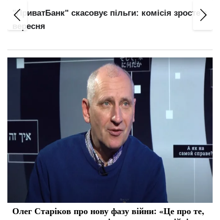
 комісія зросте з
Гороскоп на сьогодні 9 серпня: ув
категоричність Левів та енергія С
Олег Старіков про нову фазу війни: «Це про те,