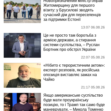
Новопризначений міністр обрав
Житомирщину для першого
візиту: у Брусилові зводять
сучасний дім для переселенців
за підтримки Естонії
13:07 06.08.26
Це не просто там боротьба з
армією держави, а стирання
системи суспільства, – Руслан
Бортник про обстріл України
22:07 05.08.26
«Нібито є терористичним актом»:
експерт розповів, як російська
опозиція виставляє замах на
Чайко
21:17 05.08.26
Якщо американське суспільство
буде мати проукраїнську
позицію, то і Трамп так само буде
маневрувати, – Микола Томенко