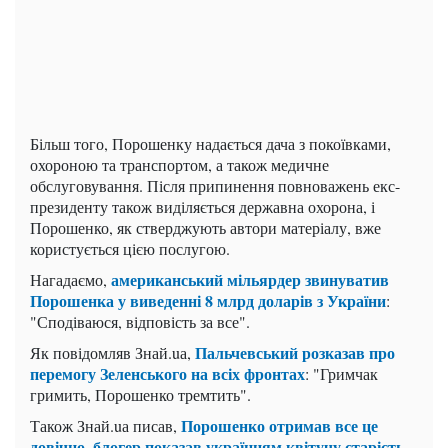
Більш того, Порошенку надається дача з покоївками,
охороною та транспортом, а також медичне
обслуговування. Після припинення повноважень екс-
президенту також виділяється державна охорона, і
Порошенко, як стверджують автори матеріалу, вже
користується цією послугою.
американський мільярдер звинуватив
Нагадаємо,
Порошенка у виведенні 8 млрд доларів з України
:
"Сподіваюся, відповість за все".
Пальчевський розказав про
Як повідомляв Знай.uа,
перемогу Зеленського на всіх фронтах
: "Гримчак
гримить, Порошенко тремтить".
Порошенко отримав все це
Також Знай.uа писав,
довічно, блогер показав українцям квітучу старість