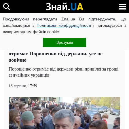
Продовжуючи переглядати Znaj.ua Ви підтверджуєте, що
ВІЙНА РОСІЇ ПРОТИ УКРАЇНИ
КОРОНАВІРУС В УКРАЇНІ І
ознайомилися з
Політикою конфіденційності
і погоджуєтеся з
використанням файлів cookie.
Головна
Політика
ЧИТАТЬ НА РУССКОМ
Зрозумів
Дача з покоївками та власна охорона: що
отримає Порошенко від держави, усе це
довічно
Порошенко отримає від держави різні привілеї за гроші
звичайних українців
18 серпня, 17:59