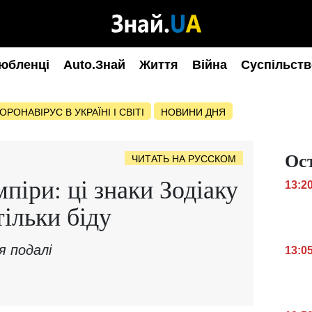
юбленці
Auto.Знай
Життя
Війна
Суспільств
ОРОНАВІРУС В УКРАЇНІ І СВІТІ
НОВИНИ ДНЯ
Ос
ЧИТАТЬ НА РУССКОМ
піри: ці знаки Зодіаку
13:2
ільки біду
я подалі
13:0