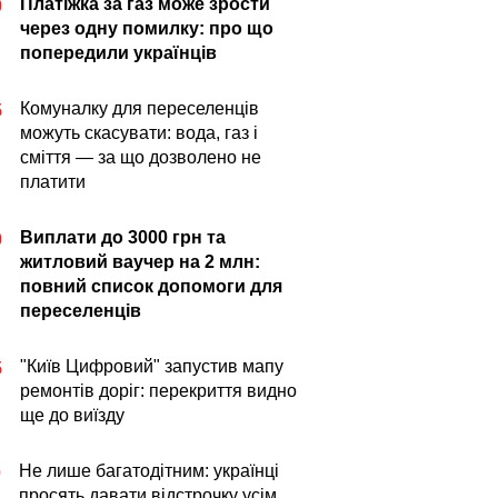
Платіжка за газ може зрости
0
через одну помилку: про що
попередили українців
Комуналку для переселенців
5
можуть скасувати: вода, газ і
сміття — за що дозволено не
платити
Виплати до 3000 грн та
0
житловий ваучер на 2 млн:
повний список допомоги для
переселенців
"Київ Цифровий" запустив мапу
5
ремонтів доріг: перекриття видно
ще до виїзду
Не лише багатодітним: українці
0
просять давати відстрочку усім