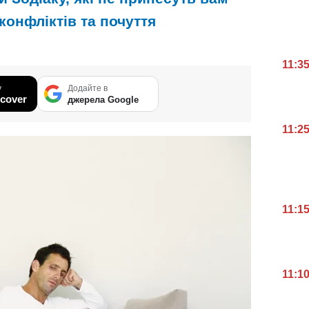
 конфліктів та почуття
11:3
у
Додайте в
cover
джерела Google
11:2
11:1
11:1