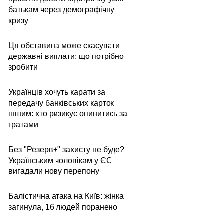
батькам через демографічну
кризу
Ця обставина може скасувати
5
державні виплати: що потрібно
зробити
Українців хочуть карати за
5
передачу банківських карток
іншим: хто ризикує опинитись за
гратами
Без "Резерв+" захисту не буде?
5
Українським чоловікам у ЄС
вигадали нову перепону
Балістична атака на Київ: жінка
0
загинула, 16 людей поранено