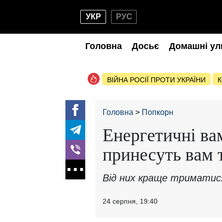
УКР
РУС
Головна
Досьє
Домашні ул
ВІЙНА РОСІЇ ПРОТИ УКРАЇНИ
К
Головна
Попкорн
Енергетичні вам
принесуть вам т
Від них краще триматис
24 серпня, 19:40