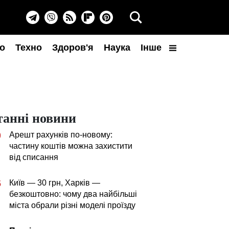
о
Техно
Здоров'я
Наука
Інше
танні новини
Арешт рахунків по-новому:
0
частину коштів можна захистити
від списання
Київ — 30 грн, Харків —
5
безкоштовно: чому два найбільші
міста обрали різні моделі проїзду