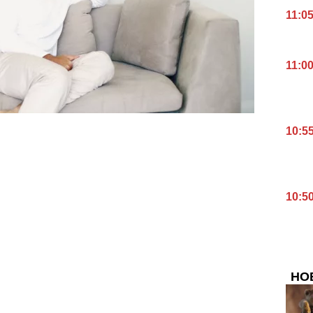
11:0
11:0
10:5
10:5
НО