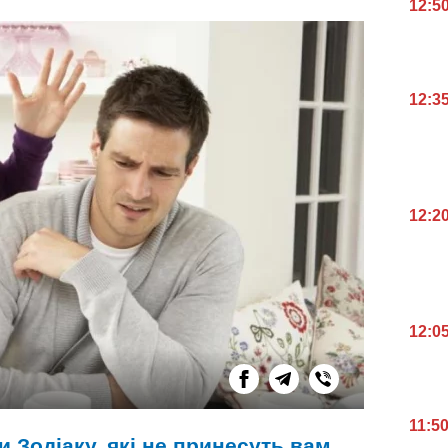
12:5
12:3
12:2
12:0
11:5
 Зодіаку, які не принесуть вам