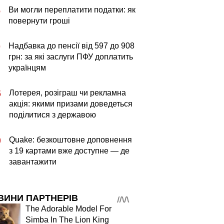
Ви могли переплатити податки: як
5
повернути гроші
Надбавка до пенсії від 597 до 908
0
грн: за які заслуги ПФУ доплатить
українцям
Лотерея, розіграш чи рекламна
5
акція: якими призами доведеться
поділитися з державою
Quake: безкоштовне доповнення
0
з 19 картами вже доступне — де
завантажити
ВИНИ ПАРТНЕРІВ
The Adorable Model For
Simba In The Lion King