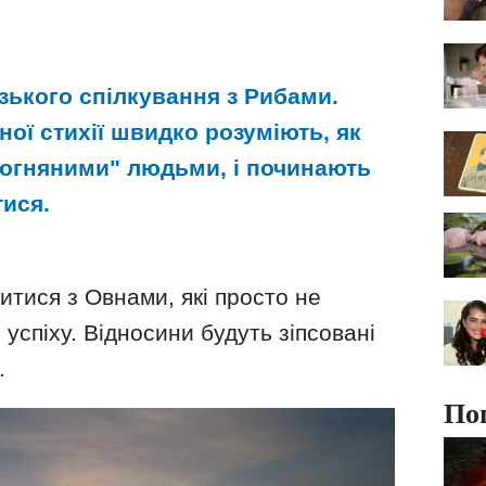
зького спілкування з Рибами.
ої стихії швидко розуміють, як
огняними" людьми, і починають
ися.
тися з Овнами, які просто не
успіху. Відносини будуть зіпсовані
.
По