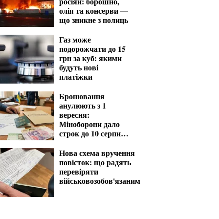
росіян: борошно,
олія та консерви —
що зникне з полиць
Газ може
подорожчати до 15
грн за куб: якими
будуть нові
платіжки
Бронювання
анулюють з 1
вересня:
Міноборони дало
строк до 10 серпня
для критичних
підприємств
Нова схема вручення
повісток: що радять
перевіряти
військовозобов'язаним