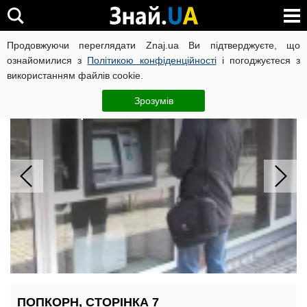
Продовжуючи переглядати Znaj.ua Ви підтверджуєте, що
ВІЙНА РОСІЇ ПРОТИ УКРАЇНИ
КОРОНАВІРУС В УКРАЇНІ І
ознайомилися з
Політикою конфіденційності
і погоджуєтеся з
використанням файлів cookie.
Банк ліквідували після 11 років:
вкладникам припинили виплачувати
Зрозумів
компенсації
ПОПКОРН, СТОРІНКА 7