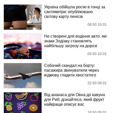
Україна обійшла росію в гонці за
сантиметри: опубліковано
світову карту пенісів
08:50 10.01
Не створені для водіння авто: які
знаки Зодіаку становлять
найбільшу загрозу на дорозі
05:50 10.01
Собачий скандал на борту:
пасажира звинуватили через
відмову гладити хвостатого
22:50 09.01
Від ананаса для Овна до кавуна
для Риб: дізнайтеся, який фрукт
найкраще описує вас
18:50 09.01