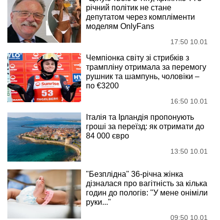
річний політик не стане
депутатом через компліменти
моделям OnlyFans
17:50 10.01
Чемпіонка світу зі стрибків з
трампліну отримала за перемогу
рушник та шампунь, чоловіки –
по €3200
16:50 10.01
Італія та Ірландія пропонують
гроші за переїзд: як отримати до
84 000 євро
13:50 10.01
"Безплідна" 36-річна жінка
дізналася про вагітність за кілька
годин до пологів: "У мене оніміли
руки..."
09:50 10.01