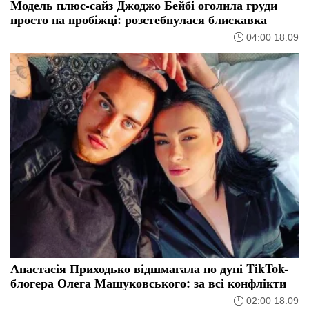
Модель плюс-сайз Джоджо Бейбі оголила груди
просто на пробіжці: розстебнулася блискавка
04:00 18.09
Анастасія Приходько відшмагала по дупі TikTok-
блогера Олега Машуковського: за всі конфлікти
02:00 18.09