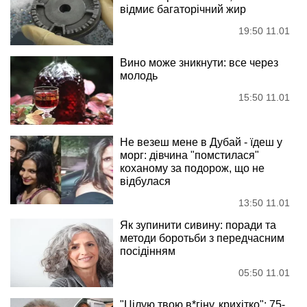
відмиє багаторічний жир
19:50 11.01
Вино може зникнути: все через
молодь
15:50 11.01
Не везеш мене в Дубай - їдеш у
морг: дівчина "помстилася"
коханому за подорож, що не
відбулася
13:50 11.01
Як зупинити сивину: поради та
методи боротьби з передчасним
посідінням
05:50 11.01
"Цілую твою в*гіну, крихітко": 75-