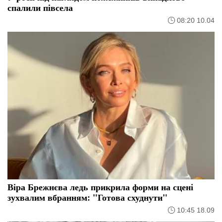
спалили півсела
08:20 10.04
Віра Брежнєва ледь прикрила форми на сцені
зухвалим вбранням: "Готова схуднути"
10:45 18.09