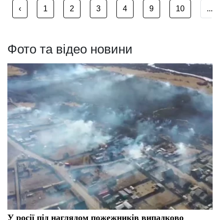
‹
1
2
3
4
9
10
...
Фото та відео новини
У росії під наглядом пожежників випадково