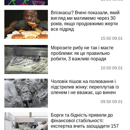
Впізнаєш? Вчені показали, який
вигляд ми матимемо через 30
років, якщо продовжимо жерти
все підряд
15:50 09.01
Морозите рибу не так і маєте
проблеми: як це правильно
робити, 3 важливі поради
10:50 09.01
Чоловік пішов на полювання і
підстрелив жінку: переплутав із
оленем і не вважає, що винен
09:50 09.01
Борги та бідність привели до
фінансової стабільності:
експертка вчить заощадити 157