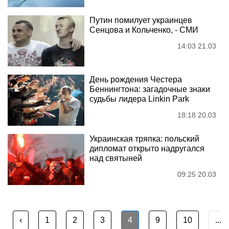
Путин помилует украинцев
Сенцова и Кольченко, - СМИ
14:03 21.03
День рождения Честера
Беннингтона: загадочные знаки
судьбы лидера Linkin Park
18:18 20.03
Украинская тряпка: польский
дипломат открыто надругался
над святыней
09:25 20.03
‹
1
2
3
4
9
10
...