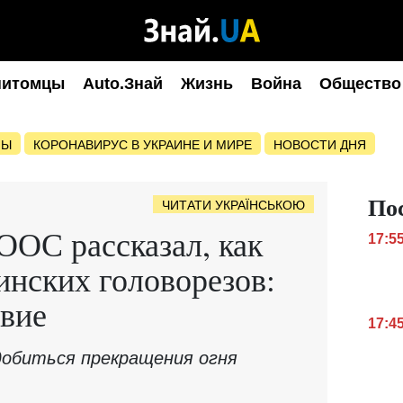
питомцы
Auto.Знай
Жизнь
Война
Общество
НЫ
КОРОНАВИРУС В УКРАИНЕ И МИРЕ
НОВОСТИ ДНЯ
По
ЧИТАТИ УКРАЇНСЬКОЮ
ОС рассказал, как
17:5
инских головорезов:
овие
17:4
 добиться прекращения огня