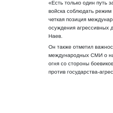
«Есть только один путь 
войска соблюдать режим 
четкая позиция междуна
осуждения агрессивных д
Наев.
Он также отметил важно
международных СМИ о н
огня со стороны боевико
против государства-агре