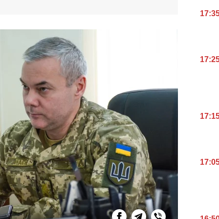
17:3
17:2
17:1
17:0
16:5