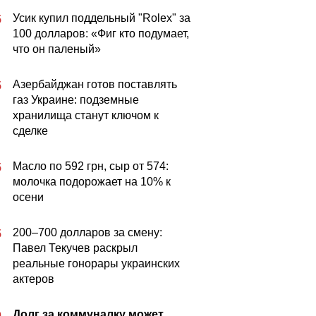
Усик купил поддельный "Rolex" за
5
100 долларов: «Фиг кто подумает,
что он паленый»
Азербайджан готов поставлять
5
газ Украине: подземные
хранилища станут ключом к
сделке
Масло по 592 грн, сыр от 574:
5
молочка подорожает на 10% к
осени
200–700 долларов за смену:
5
Павел Текучев раскрыл
реальные гонорары украинских
актеров
Долг за коммуналку может
0