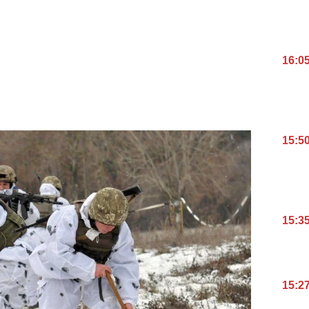
16:0
15:5
15:3
15:2