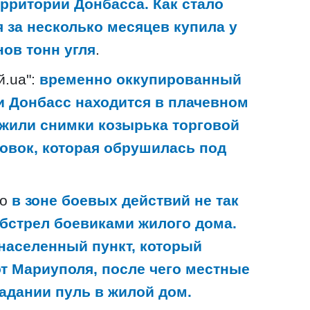
рритории Донбасса. Как стало
я за несколько месяцев купила у
ов тонн угля
.
й.ua":
временно оккупированный
 Донбасс находится в плачевном
ожили снимки козырька торговой
новок, которая обрушилась под
то
в зоне боевых действий не так
бстрел боевиками жилого дома.
населенный пункт, который
от Мариуполя, после чего местные
адании пуль в жилой дом.