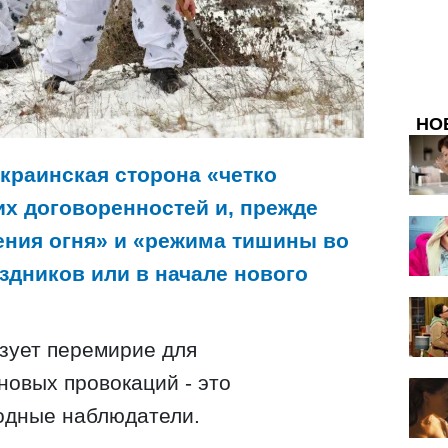
НО
украинская сторона «четко
х договоренностей и, прежде
ения огня» и «режима тишины во
здников или в начале нового
зует перемирие для
новых провокаций - это
одные наблюдатели.