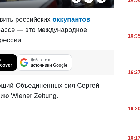
авить российских
оккупантов
нбассе — это международное
16:3
рессии.
в
Добавьте в
cover
источники Google
16:2
ющий Объединенных сил Сергей
ию Wiener Zeitung.
16:2
16:1