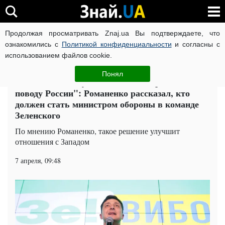
Продолжая просматривать Znaj.ua Вы подтверждаете, что
ВОЙНА РОССИИ ПРОТИВ УКРАИНЫ
КОРОНАВИРУС В 
ознакомились с
Политикой конфиденциальности
и согласны с
использованием файлов cookie.
Главная
Политика
ЧИТАТИ УКРАЇНСЬКОЮ
Понял
"Окончательно убьет метания Порошенко по
поводу России": Романенко рассказал, кто
должен стать министром обороны в команде
Зеленского
По мнению Романенко, такое решение улучшит
отношения с Западом
7 апреля, 09:48