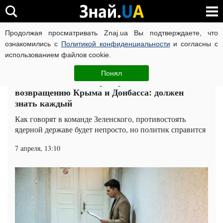
Продолжая просматривать Znaj.ua Вы подтверждаете, что
ВОЙНА РОССИИ ПРОТИВ УКРАИНЫ
КОРОНАВИРУС В 
ознакомились с
Политикой конфиденциальности
и согласны с
использованием файлов cookie.
Главная
Политика
ЧИТАТИ УКРАЇНСЬКОЮ
Понял
Команда Зеленского раскрыла планы по
возвращению Крыма и Донбасса: должен
знать каждый
Как говорят в команде Зеленского, противостоять
ядерной державе будет непросто, но политик справится
7 апреля, 13:10