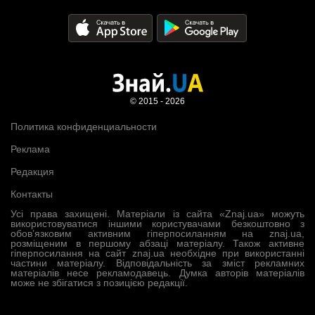
© 2015 - 2026
Политика конфиденциальности
Реклама
Редакция
Контакты
Усі права захищені. Матеріали із сайта «Znaj.ua» можуть
використовуватися іншими користувачами безкоштовно з
обов’язковим активним гіперпосиланням на znaj.ua,
розміщеним в першому абзаці матеріалу. Також активне
гіперпосилання на сайт znaj.ua необхідне при використанні
частини матеріалу. Відповідальність за зміст рекламних
матеріалів несе рекламодавець. Думка авторів матеріалів
може не збігатися з позицією редакції.