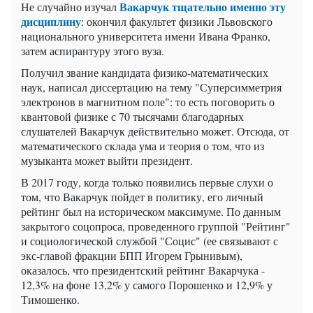
Вакарчук тщательно именно эту
Не случайно изучал
дисциплину
: окончил факультет физики Львовского
национального университета имени Ивана Франко,
затем аспирантуру этого вуза.
Получил звание кандидата физико-математических
наук, написал диссертацию на тему "Суперсимметрия
электронов в магнитном поле": то есть поговорить о
квантовой физике с 70 тысячами благодарных
слушателей Вакарчук действительно может. Отсюда, от
математического склада ума и теория о том, что из
музыканта может выйти президент.
В 2017 году, когда только появились первые слухи о
том, что Вакарчук пойдет в политику, его личный
рейтинг был на историческом максимуме. По данным
закрытого соцопроса, проведенного группой "Рейтинг"
и социологической службой "Социс" (ее связывают с
экс-главой фракции БПП Игорем Грынивым),
оказалось, что президентский рейтинг Вакарчука -
12,3% на фоне 13,2% у самого Порошенко и 12,9% у
Тимошенко.