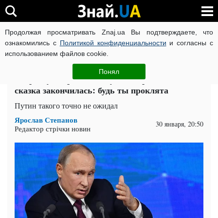
Продолжая просматривать Znaj.ua Вы подтверждаете, что
ВОЙНА РОССИИ ПРОТИВ УКРАИНЫ
КОРОНАВИРУС В 
ознакомились с
Политикой конфиденциальности
и согласны с
использованием файлов cookie.
Главная
Общество
ЧИТАТИ УКРАЇНСЬКОЮ
Понял
В Крыму открыто выступают против России,
сказка закончилась: будь ты проклята
Путин такого точно не ожидал
Ярослав Степанов
30 января, 20:50
Редактор стрічки новин