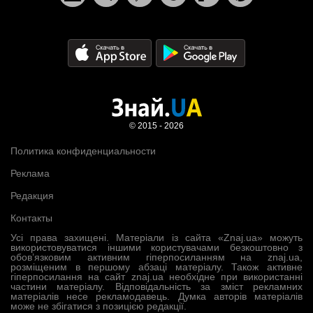
© 2015 - 2026
Политика конфиденциальности
Реклама
Редакция
Контакты
Усі права захищені. Матеріали із сайта «Znaj.ua» можуть
використовуватися іншими користувачами безкоштовно з
обов’язковим активним гіперпосиланням на znaj.ua,
розміщеним в першому абзаці матеріалу. Також активне
гіперпосилання на сайт znaj.ua необхідне при використанні
частини матеріалу. Відповідальність за зміст рекламних
матеріалів несе рекламодавець. Думка авторів матеріалів
може не збігатися з позицією редакції.