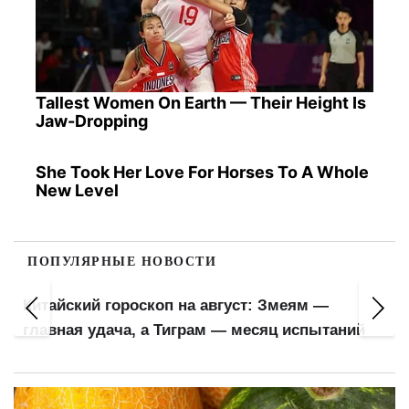
Tallest Women On Earth — Their Height Is
Jaw-Dropping
She Took Her Love For Horses To A Whole
New Level
ПОПУЛЯРНЫЕ НОВОСТИ
Пенсионеры почувствуют прибавку в
кошельках: ПФУ обновил важный показатель
й
для расчета выплат