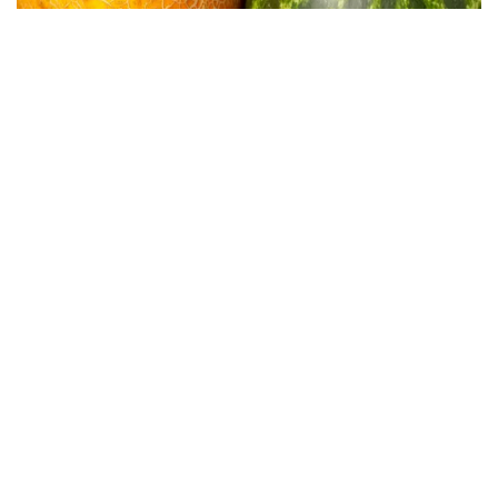
Нитратов вдвое больше нормы:
Госпродпотребслужба изъяла полтонны дынь
12:05 06.08
Жара до 38 градусов: продукты
портятся за час — как не
отравиться
07:55 06.08.26
Не все "натуральное" одинаково