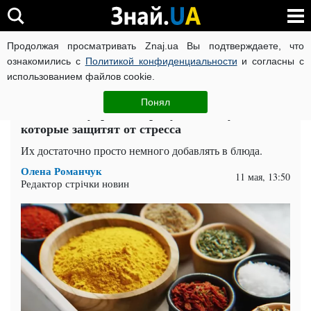
Продолжая просматривать Znaj.ua Вы подтверждаете, что
ВОЙНА РОССИИ ПРОТИВ УКРАИНЫ
КОРОНАВИРУС В 
ознакомились с
Политикой конфиденциальности
и согласны с
использованием файлов cookie.
Главная
Здоровье
ЧИТАТИ УКРАЇНСЬКОЮ
Понял
Успокоят и укрепят нервную систему: специи,
которые защитят от стресса
Их достаточно просто немного добавлять в блюда.
Олена Романчук
11 мая, 13:50
Редактор стрічки новин