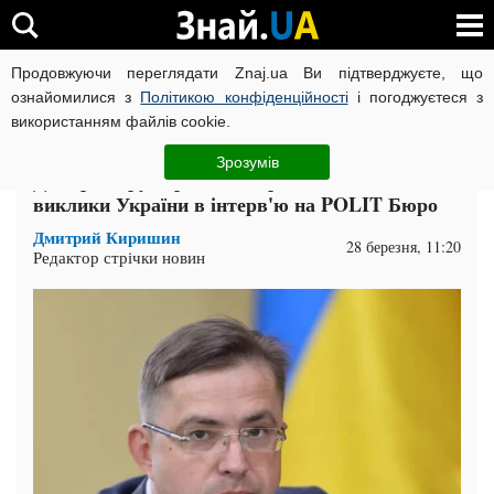
Продовжуючи переглядати Znaj.ua Ви підтверджуєте, що
ВІЙНА РОСІЇ ПРОТИ УКРАЇНИ
КОРОНАВІРУС В УКРАЇНІ І
ознайомилися з
Політикою конфіденційності
і погоджуєтеся з
використанням файлів cookie.
Головна
Наука
ЧИТАТЬ НА РУССКОМ
Зрозумів
Дмитро Заруба розповів про екологічні
виклики України в інтерв'ю на POLIT Бюро
Дмитрий Киришин
28 березня, 11:20
Редактор стрічки новин