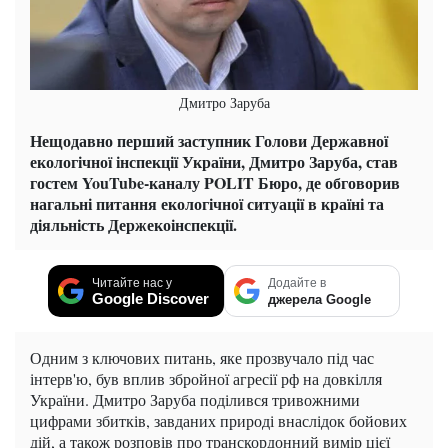
Дмитро Заруба
Нещодавно перший заступник Голови Державної
екологічної інспекції України, Дмитро Заруба, став
гостем YouTube-каналу POLIT Бюро, де обговорив
нагальні питання екологічної ситуації в країні та
діяльність Держекоінспекції.
Читайте нас у
Додайте в
Google Discover
джерела Google
Одним з ключових питань, яке прозвучало під час
інтерв'ю, був вплив збройної агресії рф на довкілля
України. Дмитро Заруба поділився тривожними
цифрами збитків, завданих природі внаслідок бойових
дій, а також розповів про транскордонний вимір цієї