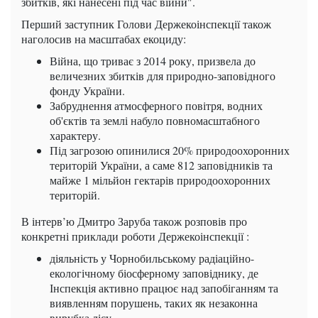
збитків, які нанесені під час війни".
Перший заступник Голови Держекоінспекції також
наголосив на масштабах екоциду:
Війна, що триває з 2014 року, призвела до
величезних збитків для природно-заповідного
фонду України.
Забруднення атмосферного повітря, водних
об'єктів та землі набуло повномасштабного
характеру.
Під загрозою опинилися 20% природоохоронних
територій України, а саме 812 заповідників та
майже 1 мільйон гектарів природоохоронних
територій.
В інтерв’ю Дмитро Заруба також розповів про
конкретні приклади роботи Держекоінспекції :
діяльність у Чорнобильському радіаційно-
екологічному біосферному заповіднику, де
Інспекція активно працює над запобіганням та
виявленням порушень, таких як незаконна
вирубка лісу.