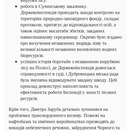
робота в Сулинському заказнику.
Держекоінспекція проводить заходи контролю на
територіях природно-заповідного фонду, складає
протоколи, притягує до відповідальності осіб, а
також оцінює масштаби збитків, завданих
навколишньому середовищу. Окремо було згадано
про вилучення незаконних знарядь лову та
великої кількості незаконно виловлених водних
біоресурсів.
успішна історія боротьби з незаконною вирубкою
лісу на Поліссі, де Держекоінспекція домоглася
справедливості в суді, і Дубровицька міська рада
була змушена відшкодувати завдану шкоду. Цей
приклад демонструє наполегливість та
ефективність роботи Інспекції у захисті лісових
ресурсів.
Крім того, Дмитро Заруба детально зупинився на
проблемах транскордонного впливу. Пожежі на
нафтобазах та хімічних виробництвах призводять до
викидів небезпечних речовин, забруднення Чорного та