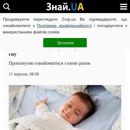
Продовжуючи переглядати Znaj.ua Ви підтверджуєте, що
ВІЙНА РОСІЇ ПРОТИ УКРАЇНИ
КОРОНАВІРУС В УКРАЇНІ І
ознайомилися з
Політикою конфіденційності
і погоджуєтеся з
використанням файлів cookie.
Головна
Наука
ЧИТАТЬ НА РУССКОМ
Зрозумів
Мамам на замітку: прості правила дитячого
сну
Пропонуємо ознайомитися з ними разом
11 вересня, 08:08