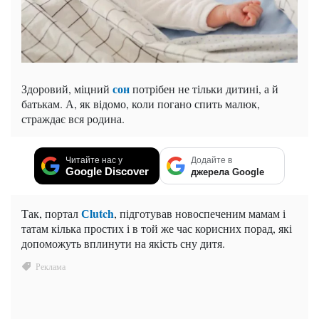
сон
Здоровий, міцний
потрібен не тільки дитині, а й
батькам. А, як відомо, коли погано спить малюк,
страждає вся родина.
Читайте нас у
Додайте в
Google Discover
джерела Google
Сlutch
Так, портал
, підготував новоспеченим мамам і
татам кілька простих і в той же час корисних порад, які
допоможуть вплинути на якість сну дитя.