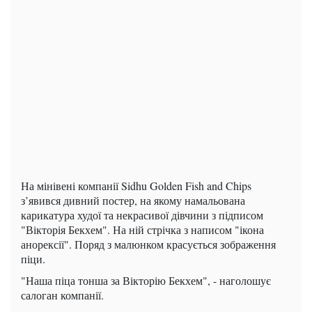
На мінівені компанії Sidhu Golden Fish and Chips
з’явився дивний постер, на якому намальована
карикатура худої та некрасивої дівчини з підписом
"Вікторія Бекхем". На ній стрічка з написом "ікона
анорексії". Поряд з малюнком красується зображення
піци.
"Наша піца тонша за Вікторію Бекхем", - наголошує
салоган компанії.