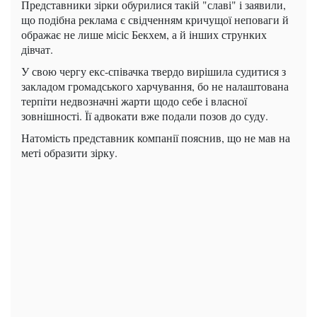
Представники зірки обурилися такій "славі" і заявили,
що подібна реклама є свідченням кричущої неповаги й
ображає не лише місіс Бекхем, а й інших струнких
дівчат.
У свою чергу екс-співачка твердо вирішила судитися з
закладом громадського харчування, бо не налаштована
терпіти недвозначні жарти щодо себе і власної
зовнішності. Її адвокати вже подали позов до суду.
Натомість представник компанії пояснив, що не мав на
меті образити зірку.