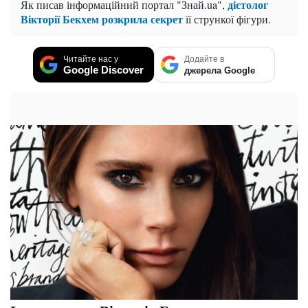
дієтолог
Як писав інформаційний портал "Знай.ua",
Вікторії Бекхем розкрила секрет
її стрункої фігури.
Читайте нас у
Додайте в
Google Discover
джерела Google