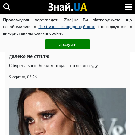
Продовжуючи переглядати Znaj.ua Ви підтверджуєте, що
ВІЙНА РОСІЇ ПРОТИ УКРАЇНИ
КОРОНАВІРУС В УКРАЇНІ І
ознайомилися з
Політикою конфіденційності
і погоджуєтеся з
використанням файлів cookie.
Головна
Шоу-бізнес
ЧИТАТЬ НА РУССКОМ
Зрозумів
Вікторія Бекхем знову стала іконою. Але
далеко не стилю
Обурена місіс Бекхем подала позов до суду
9 серпня, 03:26