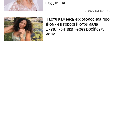
схуднення
23:45 04.08.26
Настя Каменських оголосила про
зйомки в горорі й отримала
шквал критики через російську
мову
17:55 04.08.26
Мінус 35 кг і виступи без колег:
як змінилася солістка KAZKA у
34 роки
14:35 04.08.26
Читати далі