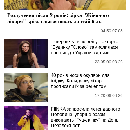
Розлучення після 9 років: зірка "Жіночого
лікаря" крізь сльози показала свій біль
04:50 07.08
"Вперше за всю війну": акторка
"Будинку "Слово" замислилася
про виїзд з України з дітьми
23:05 06.08.26
40 років носив окуляри для
іміджу: Коляденку лікарі
прописали їх за рецептом
17:20 06.08.26
FIÏNKA запросила легендарного
Поповича: уперше разом
виконають "Гуцулянку" на День
Незалежності