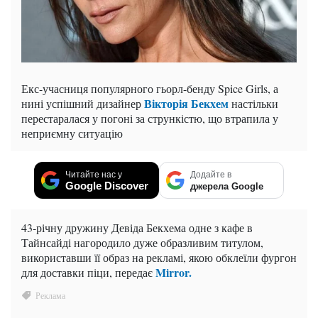
Екс-учасниця популярного гьорл-бенду Spice Girls, а
Вікторія Бекхем
нині успішний дизайнер
настільки
перестаралася у погоні за стрункістю, що втрапила у
неприємну ситуацію
Читайте нас у
Додайте в
Google Discover
джерела Google
43-річну дружину Девіда Бекхема одне з кафе в
Тайнсайді нагородило дуже образливим титулом,
використавши її образ на рекламі, якою обклеїли фургон
Mirror.
для доставки піци, передає