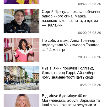
09:45 06.08.26
Сергій Притула показав обличчя
однорічного сина: Марка
називають копією тата, а вдома
— "Калачик"
06:00 06.08.26
Не собі, а мамі: Анна Тринчер
подарувала Volkswagen Touareg
за 4,1 млн грн
20:30 05.08.26
Львів, який побачив Голлівуд:
Джолі, принц Гаррі, Айзенберг —
чому знаменитості їдуть сюди
10:25 05.08.26
Від мінус 6 до мінус 40 кг:
Могилевська, Бобул, Заріцька та
інші зірки показали результати