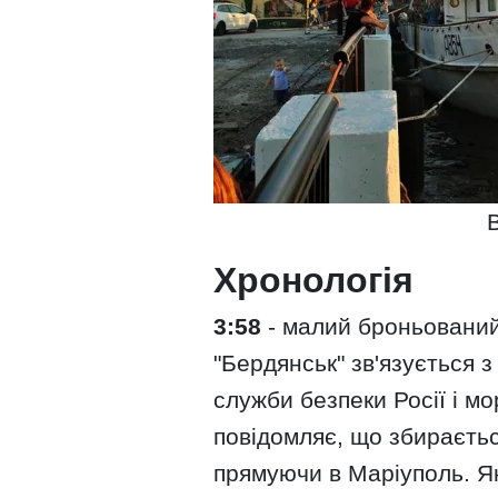
Хронологія
3:58
- малий броньований
"Бердянськ" зв'язується 
служби безпеки Росії і мо
повідомляє, що збираєтьс
прямуючи в Маріуполь. Я