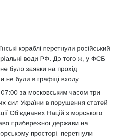
нські кораблі перетнули російський
оріальні води РФ. До того ж, у ФСБ
не було заявки на прохід
ни не були в графіці входу.
о 07:00 за московським часом три
их сил України в порушення статей
ації Об'єднаних Націй з морського
аво прибережної держави на
морському просторі, перетнули