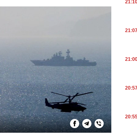
21:1
21:0
21:0
20:5
20:5