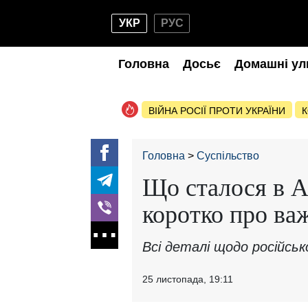
УКР
РУС
Головна
Досьє
Домашні ул
ВІЙНА РОСІЇ ПРОТИ УКРАЇНИ
К
Головна
Суспільство
Що сталося в А
коротко про ва
Всі деталі щодо російсько
25 листопада, 19:11