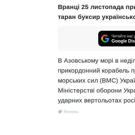
Вранці 25 листопада п
таран буксир українськ
Читайте нас 
Google Dis
В Азовському морі в неді
прикордонний корабель п
морських сил (ВМС) Украї
Міністерстві оборони Укр
ударних вертольотах росі