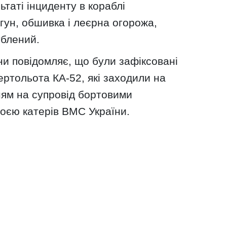
ьтаті інциденту в кораблі
гун, обшивка і леєрна огорожа,
ублений.
ни повідомляє, що були зафіксовані
ертольота КА-52, які заходили на
ням на супровід бортовими
оєю катерів ВМС України.