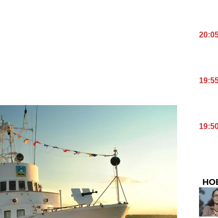
20:0
19:5
19:5
НО