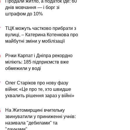
Продали житло, а податок іде: 60
0
днів мовчання — і борг зі
штрафом до 10%
ТЦК можуть частково прибрати з
7
вулиці, – Катерина Котенкова про
майбутні зміни у мобілізації
Річки Карпат і Дніпра рекордно
0
міліють: 185 підприємств вже
обмежили у воді
Олег Старіков про нову фазу
7
війни: «Це про те, хто швидше
ухвалить рішення зараз у війні»
На Житомирщині вчительку
5
звинуватили у приниженні учнів:
називала "дебилами" та
"даунами"