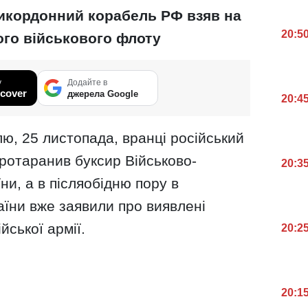
рикордонний корабель РФ взяв на
20:5
ого військового флоту
у
Додайте в
cover
джерела Google
20:4
лю, 25 листопада, вранці російський
ротаранив буксир Військово-
20:3
ни, а в післяобідню пору в
аїни вже заявили про виявлені
йської армії.
20:2
20:1