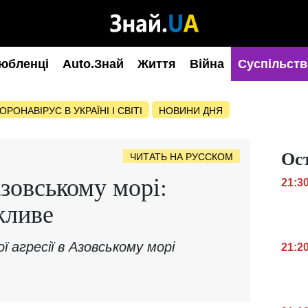
юбленці
Auto.Знай
Життя
Війна
Суспільств
ОРОНАВІРУС В УКРАЇНІ І СВІТІ
НОВИНИ ДНЯ
Ос
ЧИТАТЬ НА РУССКОМ
зовському морі:
21:3
жливе
ї агресії в Азовському морі
21:2