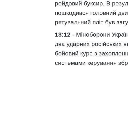
рейдовий буксир. В резул
пошкодився головний дви
рятувальний пліт був заг
13:12
- Міноборони Украї
два ударних російських в
бойовий курс з захоплен
системами керування збр