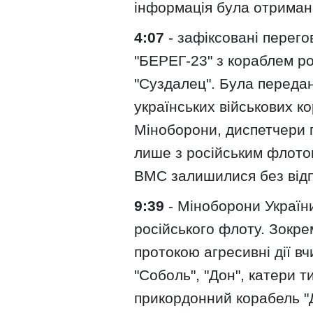
інформація була отримана
4:07
- зафіксовані перег
"БЕРЕГ-23" з кораблем р
"Суздалец". Була переда
українських військових ко
Міноборони, диспетчери п
лише з російським флотом
ВМС залишилися без відп
9:39
- Міноборони України
російського флоту. Зокре
протокою агресивні дії в
"Соболь", "Дон", катери т
прикордонний корабель "Д