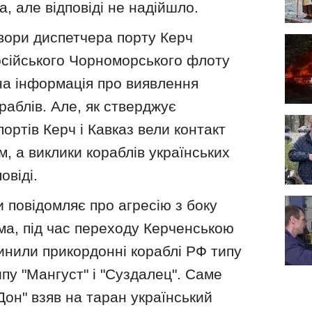
, але відповіді не надійшло.
овори диспетчера порту Керч
осійського Чорноморського флоту
на інформація про виявлення
раблів. Але, як стверджує
ортів Керч і Кавказ вели контакт
, а виклики кораблів українських
овіді.
 повідомляє про агресію з боку
ма, під час переходу Керченською
чинили прикордонні кораблі РФ типу
ипу "Мангуст" і "Суздалец". Саме
он" взяв на таран український