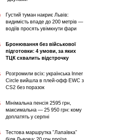
Густий туман накриє Львів:
0
видимість впаде до 200 метрів —
водіїв просять увімкнути фари
Бронювання без військової
5
підготовки: 4 умови, за яких
ТЦК схвалить відстрочку
Розгромили всіх: українська Inner
5
Circle вийшла в плей-офф EWC з
CS2 без поразок
Мінімальна пенсія 2595 грн,
5
максимальна — 25 950 грн: кому
доплатять у серпні
Тестова маршрутка "Лапаївка"
5
біля Львова: 20 грн проїзд,