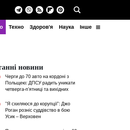
о
Техно
Здоров'я
Наука
Інше
танні новини
Черги до 70 авто на кордоні з
0
Польщею: ДПСУ радить уникати
четверга-п'ятниці та вихідних
"Я схиляюся до корупції": Джо
0
Роган розніс суддівство в бою
Усик – Верховен