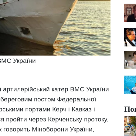
ВМС України
 артилерійський катер ВМС України
з береговим постом Федеральної
По
рськими портами Керч і Кавказ і
я пройти через Керченську протоку,
к говорить Міноборони України,