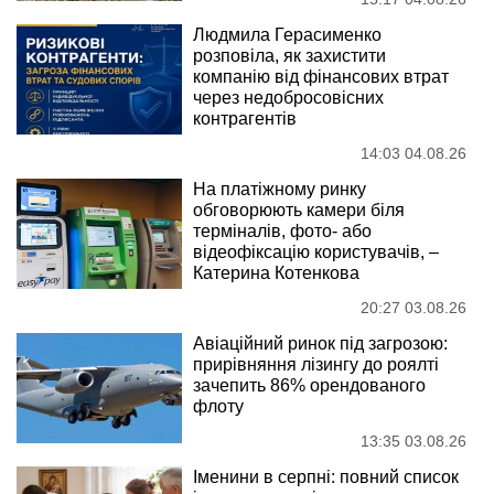
Людмила Герасименко
розповіла, як захистити
компанію від фінансових втрат
через недобросовісних
контрагентів
14:03 04.08.26
На платіжному ринку
обговорюють камери біля
терміналів, фото- або
відеофіксацію користувачів, –
Катерина Котенкова
20:27 03.08.26
Авіаційний ринок під загрозою:
прирівняння лізингу до роялті
зачепить 86% орендованого
флоту
13:35 03.08.26
Іменини в серпні: повний список