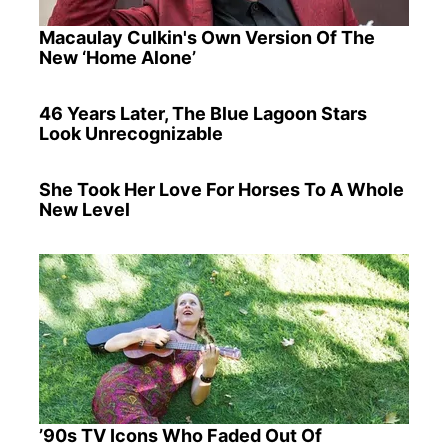
Macaulay Culkin's Own Version Of The
New ‘Home Alone’
46 Years Later, The Blue Lagoon Stars
Look Unrecognizable
She Took Her Love For Horses To A Whole
New Level
’90s TV Icons Who Faded Out Of