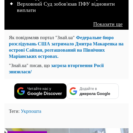
Верховний Суд зобов'язав ПФУ відновити
виплати
Показати ще
Федеральне бюро
Як повідомляв портал "Знай.uа"
розслідувань США затримало Дмитра Макаренка на
острові Сайпан, розташований на Північних
Маріанських островах.
загроза вторгнення Росії
"Знай.uа" писав, що
знизилася/
Читайте нас у
Додайте в
Google Discover
джерела Google
Теги:
Укрпошта