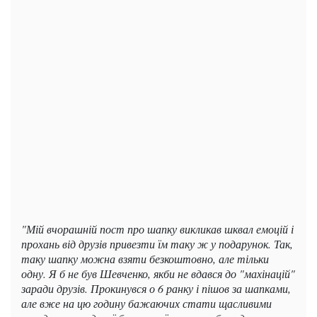
"Мій вчорашній пост про шапку викликав шквал емоцій і
прохань від друзів привезти їм таку ж у подарунок. Так,
таку шапку можна взяти безкоштовно, але тільки
одну. Я б не був Шевченко, якби не вдався до "махінацій"
заради друзів. Прокинувся о 6 ранку і пішов за шапками,
але вже на цю годину бажаючих стати щасливими