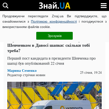
Продовжуючи переглядати Znaj.ua Ви підтверджуєте, що
ВІЙНА РОСІЇ ПРОТИ УКРАЇНИ
КОРОНАВІРУС В УКРАЇНІ І
ознайомилися з
Політикою конфіденційності
і погоджуєтеся з
використанням файлів cookie.
Головна
Суспільство
ЧИТАТЬ НА РУССКОМ
Зрозумів
Укрпошта пообіцяла доставити накрадені
Шевченком в Давосі шапки: скільки тобі
треба?
Перший пост кандидата в президенти Шевченка про
шапці був опублікований 22 січня
Марина Семенко
25 січня, 19:24
Редактор стрічки новин