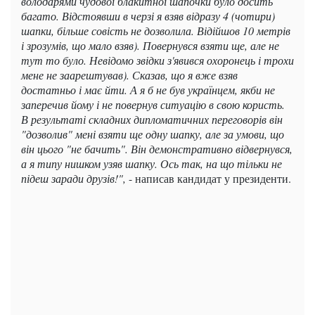
володарями чудової блакитної шапочки було досить
багато. Відстоявши в черзі я взяв відразу 4 (чотири)
шапки, більше совість не дозволила. Відійшов 10 метрів
і зрозумів, що мало взяв). Повернувся взяти ще, але не
тут то було. Невідомо звідки з'явився охоронець і трохи
мене не заарештував). Сказав, що я вже взяв
достатньо і має йти. А я б не був українцем, якби не
заперечив йому і не повернув ситуацію в свою користь.
В результаті складних дипломатичних переговорів він
"дозволив" мені взяти ще одну шапку, але за умови, що
він цього "не бачить". Він демонстративно відвернувся,
а я типу нишком узяв шапку. Ось так, на що тільки не
підеш заради друзів!",
- написав кандидат у президенти.