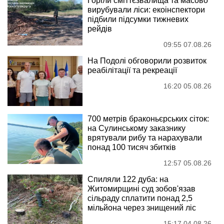
Горіли сміттєзвалища та масово
вирубували ліси: екоінспектори
підбили підсумки тижневих
рейдів
09:55 07.08.26
На Подолі обговорили розвиток
реабілітації та рекреації
16:20 05.08.26
700 метрів браконьєрських сіток:
на Сулинському заказнику
врятували рибу та нарахували
понад 100 тисяч збитків
12:57 05.08.26
Спиляли 122 дуба: на
Житомирщині суд зобов'язав
сільраду сплатити понад 2,5
мільйона через знищений ліс
15:17 04.08.26